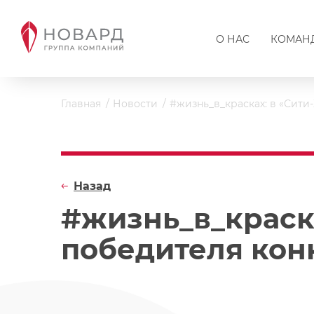
О НАС
КОМАН
Главная
Новости
#жизнь_в_красках: в «Сити
Назад
#жизнь_в_краска
победителя кон