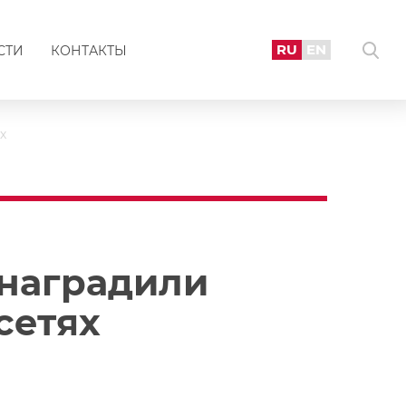
RU
EN
СТИ
КОНТАКТЫ
х
 наградили
сетях