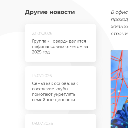
Другие новости
В офис
проход
жизни»
23.07.2026
страни
Группа «Новард» делится
нефинансовым отчётом за
2025 год
14.07.2026
Семья как основа: как
соседские клубы
помогают укреплять
семейные ценности
09.07.2026