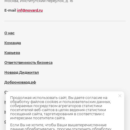
Москва, Институтский переулок, д. 16
E-mail
inf@novard.ru
О нас
Команда
Карьера
Ответственность бизнеса
Новард Диджитал
Доброновард.рф
Статьи
Продолжая использовать сайт, Вы даете согласие на
обработку файлов cookies и пользовательских данных,
Новости
собираемых посредством агрегаторов статистики
посетителей веб-сайтов в целях ведения статистики
Контакты
посещений сайта, таргетирования в соответствии с
интересами посетителя сайта.
Охрана труда
Если Вы не хотите, чтобы Ваши вышеперечисленные
данные обрабатывались, просим отключить обработку