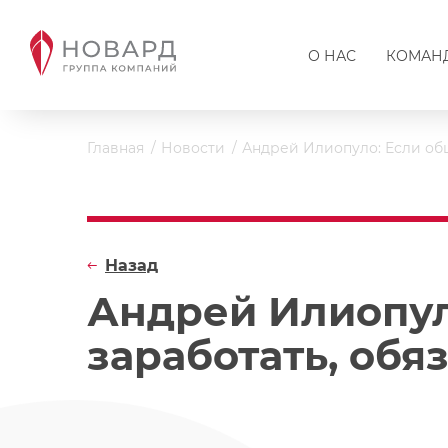
О НАС
КОМАН
Главная
Новости
Андрей Илиопуло: Если общ
Назад
Андрей Илиопул
заработать, обя