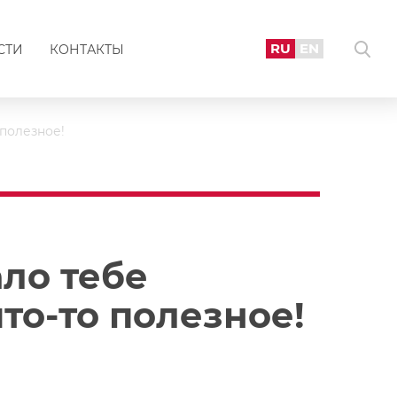
RU
EN
СТИ
КОНТАКТЫ
 полезное!
ло тебе
то-то полезное!