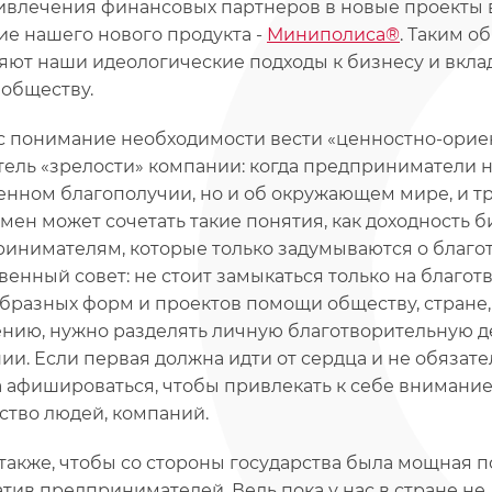
ивлечения финансовых партнеров в новые проекты 
ие нашего нового продукта -
Миниполиса®
. Таким о
яют наши идеологические подходы к бизнесу и вкла
 обществу.
с понимание необходимости вести «ценностно-ориен
тель «зрелости» компании: когда предприниматели н
енном благополучии, но и об окружающем мире, и тр
мен может сочетать такие понятия, как доходность би
инимателям, которые только задумываются о благот
венный совет: не стоит замыкаться только на благот
бразных форм и проектов помощи обществу, стране, 
нию, нужно разделять личную благотворительную д
ии. Если первая должна идти от сердца и не обязател
 афишироваться, чтобы привлекать к себе внимание
ство людей, компаний.
также, чтобы со стороны государства была мощная
тив предпринимателей. Ведь пока у нас в стране н