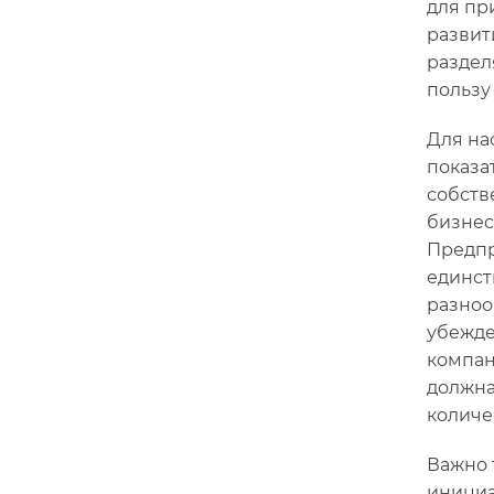
для пр
развит
раздел
пользу
Для на
показа
собств
бизнес
Предпр
единст
разноо
убежде
компан
должна
количе
Важно 
инициа