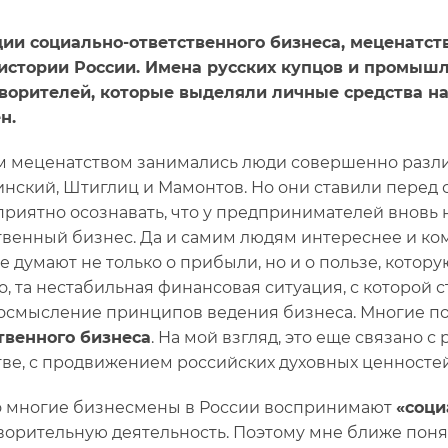
ии социально-ответственного бизнеса, меценатст
истории России. Имена русских купцов и промышл
ворителей, которые выделяли личные средства на 
н.
 меценатством занимались люди совершенно различн
нский, Штиглиц и Мамонтов. Но они ставили перед 
приятно осознавать, что у предпринимателей вновь 
твенный бизнес. Да и самим людям интереснее и ком
е думают не только о прибыли, но и о пользе, котору
о, та нестабильная финансовая ситуация, с которой с
осмысление принципов ведения бизнеса. Многие пос
твенного бизнеса
. На мой взгляд, это еще связано 
ве, с продвижением российских духовных ценностей
 многие бизнесмены в России воспринимают
«соци
ворительную деятельность. Поэтому мне ближе пон