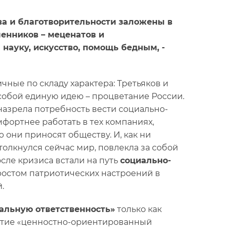
ва и благотворительности заложены в
енников – меценатов и
науку, искусство, помощь бедным, -
ые по складу характера: Третьяков и
собой единую идею – процветание России.
назрела потребность вести социально-
фортнее работать в тех компаниях,
ю они приносят обществу. И, как ни
толкнулся сейчас мир, повлекла за собой
ле кризиса встали на путь
социально-
с ростом патриотических настроений в
.
альную ответственность»
только как
ятие «ценностно-ориентированный