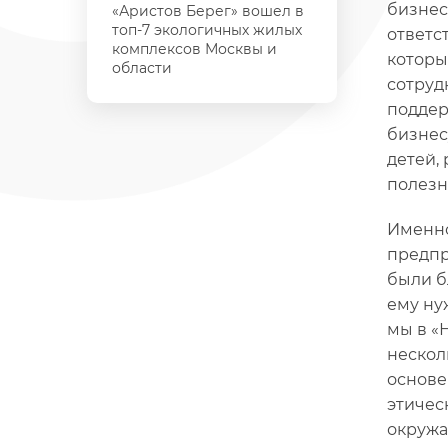
бизнес
«Аристов Берег» вошел в
топ-7 экологичных жилых
ответс
комплексов Москвы и
которы
области
сотруд
поддер
бизнес
детей,
полезн
Именно
предпр
были б
ему ну
мы в «
нескол
основе
этичес
окружа