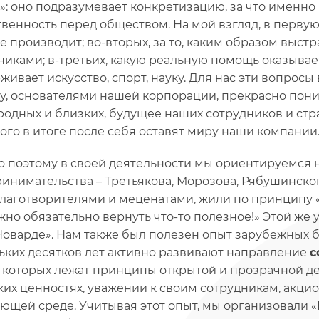
»: оно подразумевает конкретизацию, за что именно
твенность перед обществом. На мой взгляд, в первую 
е производит; во-вторых, за то, каким образом выст
никами; в-третьих, какую реальную помощь оказыва
живает искусство, спорт, науку. Для нас эти вопросы
у, основателями нашей корпорации, прекрасно пони
 родных и близких, будущее наших сотрудников и стра
ого в итоге после себя оставят миру наши компании
 поэтому в своей деятельности мы ориентируемся 
инимательства – Третьякова, Морозова, Рябушинског
лаготворителями и меценатами, жили по принципу «е
жно обязательно вернуть что-то полезное!» Этой же
Новарде». Нам также был полезен опыт зарубежных 
ьких десятков лет активно развивают направление
с
 которых лежат принципы открытой и прозрачной д
ких ценностях, уважении к своим сотрудникам, акцио
ющей среде. Учитывая этот опыт, мы организовали 