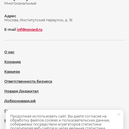
Многоканальный
Адрес
Москва, Институтский переулок, д. 16
E-mail
inf@novard.ru
О нас
Команда
Карьера
Ответственность бизнеса
Новард Диджитал
Доброновард.рф
Статьи
Продолжая использовать сайт, Вы даете согласие на
обработку файлов cookies и пользовательских данных,
Новости
собираемых посредством агрегаторов статистики
посетителей веб-сайтов в целях ведения статистики