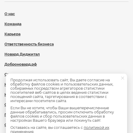
О нас
Команда
Карьера
Ответственность бизнеса
Новард Диджитал
Доброновард.рф
Статьи
Продолжая использовать сайт, Вы даете согласие на
обработку файлов cookies и пользовательских данных,
Новости
собираемых посредством агрегаторов статистики
посетителей веб-сайтов в целях ведения статистики
Контакты
посещений сайта, таргетирования в соответствии с
интересами посетителя сайта.
Охрана труда
Если Вы не хотите, чтобы Ваши вышеперечисленные
данные обрабатывались, просим отключить обработку
Политика обработки персональных данных
файлов cookies и сбор пользовательских данных в
настройках Вашего браузера или покинуть сайт.
Сведения об образовательной организации
Оставаясь на сайте, вы соглашаетесь с
политикой их
применения
.