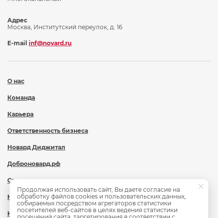
Адрес
Москва, Институтский переулок, д. 16
E-mail
inf@novard.ru
О нас
Команда
Карьера
Ответственность бизнеса
Новард Диджитал
Доброновард.рф
Статьи
Продолжая использовать сайт, Вы даете согласие на
обработку файлов cookies и пользовательских данных,
Новости
собираемых посредством агрегаторов статистики
посетителей веб-сайтов в целях ведения статистики
Контакты
посещений сайта, таргетирования в соответствии с