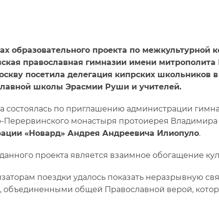
ах образовательного проекта по межкультурной 
ская православная гимназии имени митрополита Пл
оскву посетила делегация кипрских школьников 
лавной школы Эрасмии Руши и учителей.
а состоялась по приглашению администрации гимна
-Перервинского монастыря протоиерея Владимира
рации «Новард» Андрея Андреевича Илиопуло
.
данного проекта является взаимное обогащение кул
заторам поездки удалось показать неразрывную св
, объединенными общей Православной верой, кото