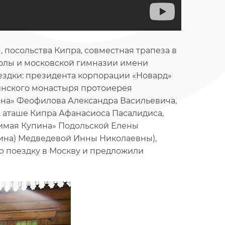
посольства Кипра, совместная трапеза в
олы и московской гимназии имени
ездки: президента корпорации «Новард»
инского монастыря протоиерея
на» Феофилова Александра Васильевича,
, аташе Кипра Афанасиоса Пасалидиса,
имая Купина» Подольской Елены
шина) Медведевой Инны Николаевны),
ю поездку в Москву и предложили