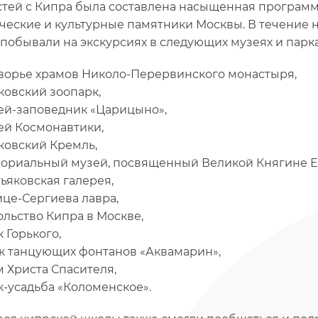
стей с Кипра была составлена насыщенная программ
ческие и культурные памятники Москвы. В течение
побывали на экскурсиях в следующих музеях и парка
орье храмов Николо-Перервинского монастыря,
овский зоопарк,
й-заповедник «Царицыно»,
й Космонавтики,
овский Кремль,
риальный музей, посвященный Великой Княгине Е
ьяковская галерея,
це-Сергиева лавра,
льство Кипра в Москве,
 Горького,
 танцующих фонтанов «Аквамарин»,
 Христа Спасителя,
-усадьба «Коломенское».