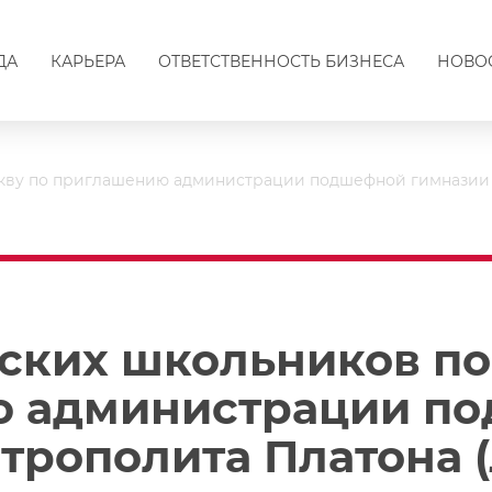
ДА
КАРЬЕРА
ОТВЕТСТВЕННОСТЬ БИЗНЕСА
НОВО
скву по приглашению администрации подшефной гимназии
ских школьников по
ю администрации п
трополита Платона 