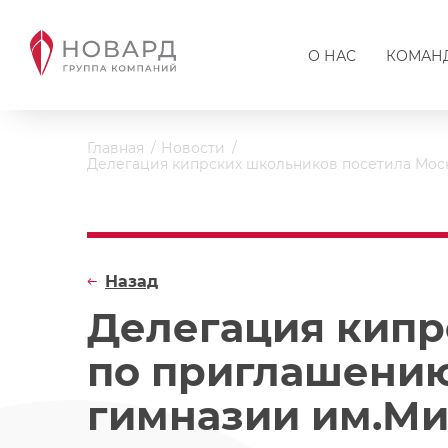
О НАС
КОМАН
Главная
Новости
Делегация кипрских школьников посетила Мо
Назад
Делегация кипр
по приглашени
гимназии им.Ми