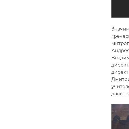
Значим
гречес
митроп
Андрея
Владим
директ
директ
Дмитри
учител
дальне