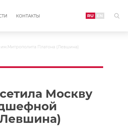
RU
EN
СТИ
КОНТАКТЫ
 им.Митрополита Платона (Левшина)
сетила Москву
одшефной
(Левшина)