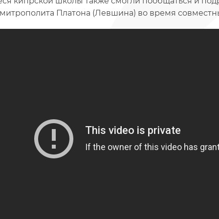
ся кипрской школы также смогли пообщаться и под
митрополита Платона (Левшина) во время совместны