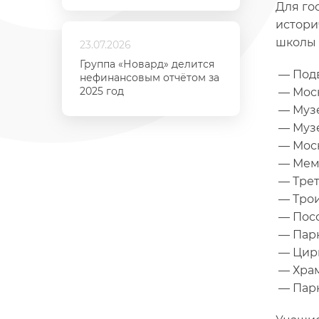
Для го
истори
школы 
23.07.2026
Группа «Новард» делится
— Подв
нефинансовым отчётом за
2025 год
— Моск
— Музе
— Музе
— Моск
— Мемо
— Трет
— Трои
— Посо
— Парк
— Цирк
— Храм
— Парк