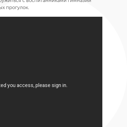
ружиться с воспитанниками гимназии
х прогулок.