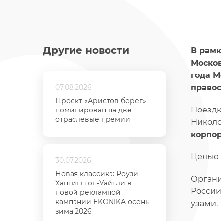
Другие новости
В рамк
Москов
года М
07.08.2026
правос
Проект «Аристов берег»
Поездк
номинирован на две
отраслевые премии
Николо
корпо
Целью 
30.07.2026
Новая классика: Роузи
Органи
Хантингтон-Уайтли в
России
новой рекламной
кампании EKONIKA осень-
узами.
зима 2026