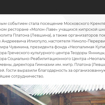
ым событием стала посещение Московского Кремля, 
ком ресторане «Молон-Лаве» учащихся кипрской шк
олита Платона (Левшина), а также организаторов по
 Андреевича Илиопуло, настоятеля Николо-Перерв
ира Чувикина, президента фонда «Неопалимая Купи
ора Греческого культурного центра Теодоры Янницы
ора Социально-Реабилитационного Центра «Неопал
евны, директора Гимназии им. митр. Платона (Лев
ей. Гости выразили благодарность за организованну
йшее сотрудничество.