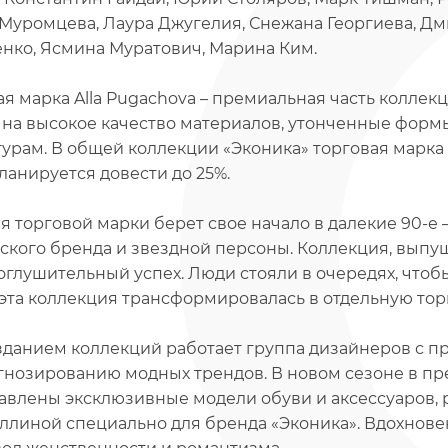
Муромцева, Лаура Джугелия, Снежана Георгиева, Дм
нко, Ясмина Муратович, Марина Ким.
ая марка Alla Pugachova – премиальная часть коллек
 на высокое качество материалов, утонченные форм
урам. В общей коллекции «Эконика» торговая марка Al
ланируется довести до 25%.
я торговой марки берет свое начало в далекие 90-е 
ского бренда и звездной персоны. Коллекция, выпу
оглушительный успех. Люди стояли в очередях, что
эта коллекция трансформировалась в отдельную торго
зданием коллекций работает группа дизайнеров с 
гнозированию модных трендов. В новом сезоне в пре
авлены эксклюзивные модели обуви и аксессуаров,
ллиной специально для бренда «Эконика». Вдохнове