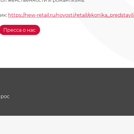
ол женственности и романтизма.
ик:
https://new-retail.ru/novosti/retail/ekonika_predsta
Пресса о нас
прос