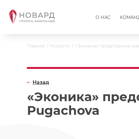
О НАС
КОМАН
Главная
Новости
«Эконика» представила нов
Назад
«Эконика» пред
Pugachova