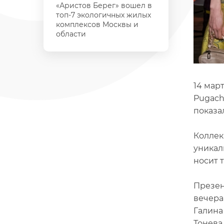
«Аристов Берег» вошел в
топ-7 экологичных жилых
комплексов Москвы и
области
14 мар
Pugach
показа
Коллек
уникал
носит 
Презен
вечера
Галина
Тонева