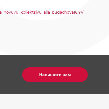
vila_novuyu_kollektsiyu_alla_pugachova1647/
Напишите нам