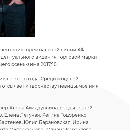
резентацию премиальной линии Alla
онцептуального видения торговой марки
его осень-зима 2017/18.
июле этого года. Среди моделей –
 отсылает к творчеству певицы, чье имя
нер Алена Ахмадуллина, среды гостей
 Елена Летучая, Регина Тодоренко,
Бартенев, Юлия Барановская, Ирина
Рита Митрофанова, Юлиана Караулова,