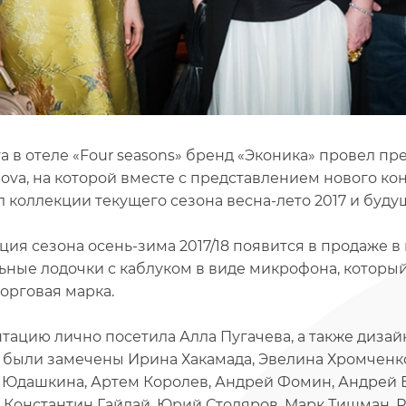
та в отеле «Four seasons» бренд «Эконика» провел п
ova, на которой вместе с представлением нового к
л коллекции текущего сезона весна-лето 2017 и будущ
ция сезона осень-зима 2017/18 появится в продаже в 
ьные лодочки с каблуком в виде микрофона, который
торговая марка.
тацию лично посетила Алла Пугачева, а также дизай
 были замечены Ирина Хакамада, Эвелина Хромченко,
 Юдашкина, Артем Королев, Андрей Фомин, Андрей 
, Константин Гайдай, Юрий Столяров, Марк Тишман, 