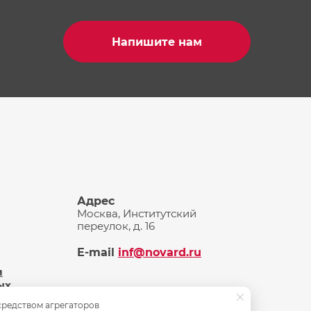
Напишите нам
Адрес
Москва, Институтский
переулок, д. 16
E-mail
inf@novard.ru
и
ых
средством агрегаторов