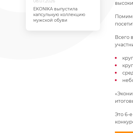
08.07.2026
высоки
EKONIKA выпустила
капсульную коллекцию
Помимо
мужской обуви
посети
Всего 
участн
кру
круп
сред
небо
«Экони
итогов
Это 6-
конкур