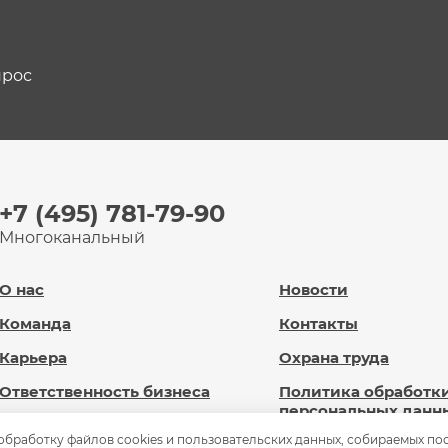
прос
+7 (495) 781-79-90
Многоканальный
О нас
Новости
Команда
Контакты
Карьера
Охрана труда
Ответственность бизнеса
Политика обработк
персональных данн
Новард Диджитал
 обработку файлов cookies и пользовательских данных, собираемых по
Сведения об