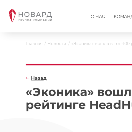
О НАС
КОМАН
Главная
Новости
«Эконика» вошла в топ-100
Назад
«Эконика» вошла
рейтинге HeadH