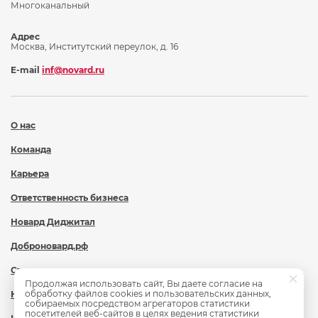
Многоканальный
Адрес
Москва, Институтский переулок, д. 16
E-mail
inf@novard.ru
О нас
Команда
Карьера
Ответственность бизнеса
Новард Диджитал
Доброновард.рф
Статьи
Продолжая использовать сайт, Вы даете согласие на
обработку файлов cookies и пользовательских данных,
Новости
собираемых посредством агрегаторов статистики
посетителей веб-сайтов в целях ведения статистики