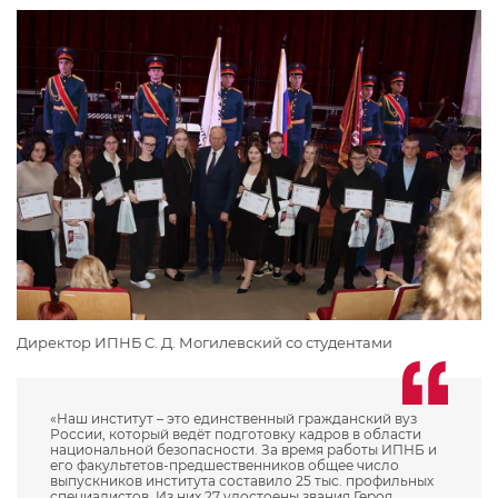
Директор ИПНБ С. Д. Могилевский со студентами
«Наш институт – это единственный гражданский вуз
России, который ведёт подготовку кадров в области
национальной безопасности. За время работы ИПНБ и
его факультетов-предшественников общее число
выпускников института составило 25 тыс. профильных
специалистов. Из них 27 удостоены звания Героя