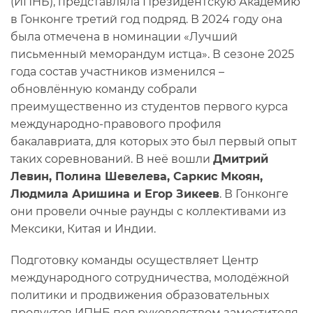
(ИПНБ), представляла Президентскую Академию
в Гонконге третий год подряд. В 2024 году она
была отмечена в номинации «Лучший
письменный меморандум истца». В сезоне 2025
года состав участников изменился –
обновлённую команду собрали
преимущественно из студентов первого курса
международно-правового профиля
бакалавриата, для которых это был первый опыт
таких соревнований. В неё вошли
Дмитрий
Левин, Полина Шевелева, Саркис Мкоян,
Людмила Аришина и Егор Зикеев
. В Гонконге
они провели очные раунды с коллективами из
Мексики, Китая и Индии.
Подготовку команды осуществляет Центр
международного сотрудничества, молодёжной
политики и продвижения образовательных
продуктов ИПНБ под руководством заместителя