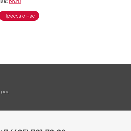
ик:
bn.ru
Пресса о нас
прос