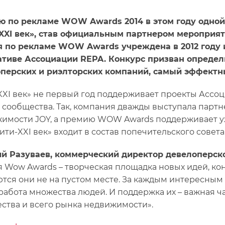
 по рекламе WOW Awards 2014 в этом году одно
XXI век», став официальным партнером мероприят
 по рекламе WOW Awards учреждена в 2012 году и
тиве Ассоциации REPA. Конкурс призван опреде
перских и риэлторских компаний, самый эффектн
XXI век» не первый год поддерживает проекты Ассо
 сообщества. Так, компания дважды выступала парт
имости JOY, а премию WOW Awards поддерживает уже
Сити-XXI век» входит в состав попечительского совет
й Разуваев, коммерческий директор девелоперско
 Wow Awards – творческая площадка новых идей, ко
тся они не на пустом месте. За каждым интересны
 работа множества людей. И поддержка их – важная 
ства и всего рынка недвижимости».