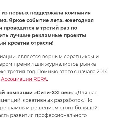
й из первых поддержала компания
ия. Яркое событие лета, ежегодная
 проводится в третий раз по
лить лучшие рекламные проекты
ый креатив отрасли!
циации, является верным соратником и
нером премии для журналистов рынка
 третий год. Помимо этого с начала 2014
а
Ассоциации REPA
.
й компании «Сити-XXI век»
: «Для нас
нцепций, креативных разработок. Но
м рекламным решением стоит большой
часть развития профессионального