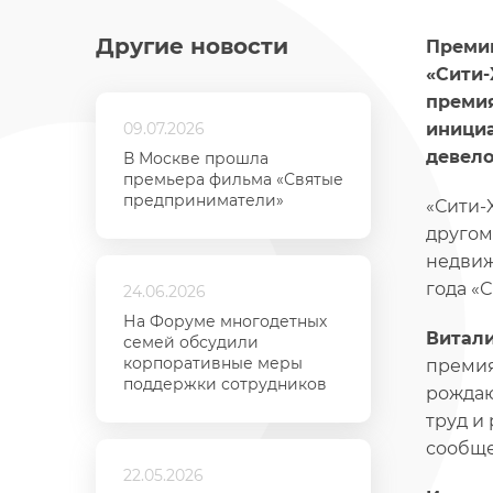
Другие новости
Премию
«Сити-
премия
09.07.2026
инициа
девело
В Москве прошла
премьера фильма «Святые
предприниматели»
«Сити-
другом
недвиж
года «
24.06.2026
На Форуме многодетных
Витали
семей обсудили
корпоративные меры
премия
поддержки сотрудников
рождаю
труд и
сообще
22.05.2026