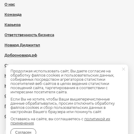
О нас
Команда
Карьера
Ответственность бизнеса
Новард Диджитал
Доброновард.рф
Статьи
Продолжая использовать сайт, Вы даете согласие на
обработку файлов cookies и пользовательских данных,
Новости
собираемых посредством агрегаторов статистики
посетителей веб-сайтов в целях ведения статистики
Контакты
посещений сайта, таргетирования в соответствии с
интересами посетителя сайта.
Охрана труда
Если Вы не хотите, чтобы Ваши вышеперечисленные
данные обрабатывались, просим отключить обработку
Политика обработки персональных данных
файлов cookies и сбор пользовательских данных в
настройках Вашего браузера или покинуть сайт.
Сведения об образовательной организации
Оставаясь на сайте, вы соглашаетесь с
политикой их
применения
.
Согласен