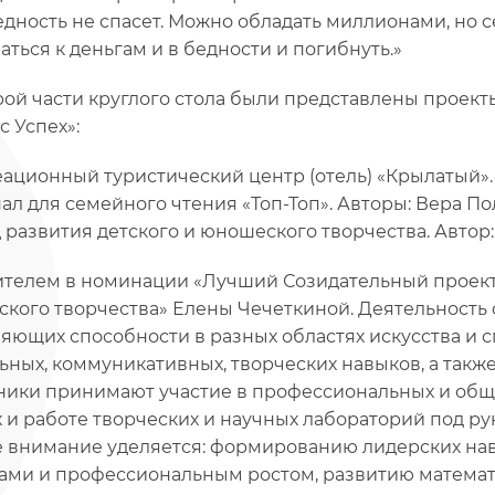
едность не спасет. Можно обладать миллионами, но с
аться к деньгам и в бедности и погибнуть.»
рой части круглого стола были представлены проект
с Успех»:
реационный туристический центр (отель) «Крылатый». 
нал для семейного чтения «Топ-Топ». Авторы: Вера П
д развития детского и юношеского творчества. Автор:
телем в номинации «Лучший Созидательный проект»
кого творчества» Елены Чечеткиной. Деятельность 
яющих способности в разных областях искусства и 
ьных, коммуникативных, творческих навыков, а так
ики принимают участие в профессиональных и обще
х и работе творческих и научных лабораторий под р
 внимание уделяется: формированию лидерских на
ами и профессиональным ростом, развитию математ