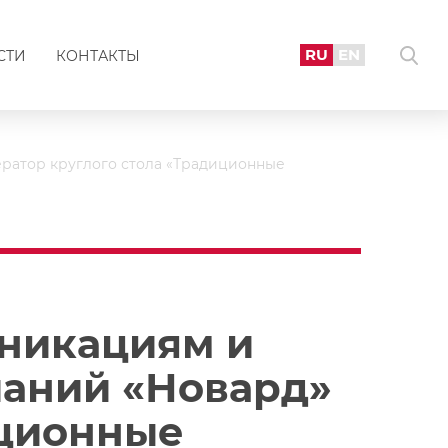
RU
EN
СТИ
КОНТАКТЫ
ратор круглого стола «Традиционные
уникациям и
паний «Новард»
иционные