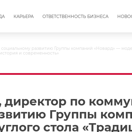
ДА
КАРЬЕРА
ОТВЕТСТВЕННОСТЬ БИЗНЕСА
НОВО
и социальному развитию Группы компаний «Новард» — моде
история и современность»
, директор по комм
звитию Группы ком
углого стола «Трад