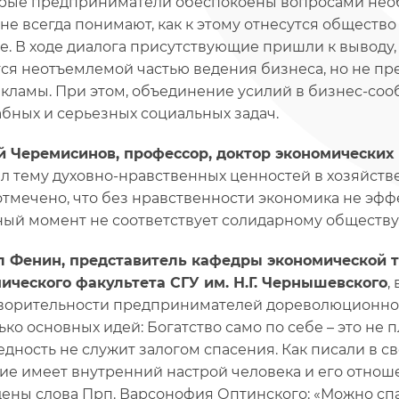
рые предприниматели обеспокоены вопросами необ
 не всегда понимают, как к этому отнесутся общество 
е. В ходе диалога присутствующие пришли к выводу
ся неотъемлемой частью ведения бизнеса, но не пр
кламы. При этом, объединение усилий в бизнес-со
бных и серьезных социальных задач.
й Черемисинов, профессор, доктор экономических 
л тему духовно-нравственных ценностей в хозяйств
отмечено, что без нравственности экономика не эфф
ный момент не соответствует солидарному обществу
 Фенин, представитель кафедры экономической 
ического факультета СГУ им. Н.Г. Чернышевского
,
ворительности предпринимателей дореволюционной
ько основных идей: Богатство само по себе – это не 
бедность не служит залогом спасения. Как писали в 
ие имеет внутренний настрой человека и его отно
ены слова Прп. Варсонофия Оптинского: «Можно спаст