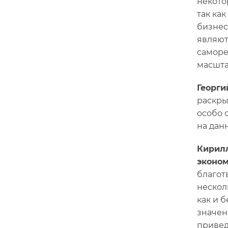
некото
так как
бизнес
являют
саморе
масшта
Георги
раскры
особо 
на дан
Кирилл
эконом
благот
нескол
как и 
значен
привед