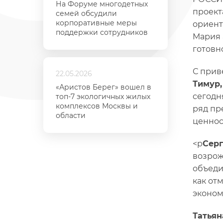
На Форуме многодетных
проект
семей обсудили
корпоративные меры
ориент
поддержки сотрудников
Мария 
готовн
С прив
22.05.2026
Тимур,
«Аристов Берег» вошел в
сегодн
топ-7 экологичных жилых
комплексов Москвы и
ряд пр
области
ценнос
<p
Серг
возрож
объеди
как от
эконом
Татьян