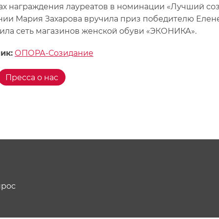
ах награждения лауреатов в номинации «Лучший со
нии Мария Захарова вручила приз победителю Елен
ила сеть магазинов женской обуви «ЭКОНИКА».
ик:
ОПОРА-Созидание
Пресса о нас
прос