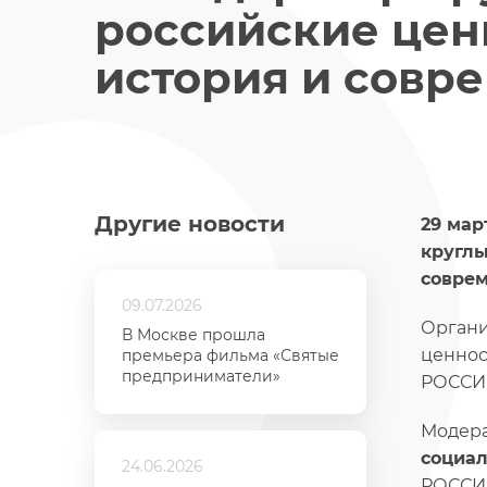
российские цен
история и совр
Другие новости
29 мар
круглы
соврем
09.07.2026
Органи
В Москве прошла
ценнос
премьера фильма «Святые
предприниматели»
РОССИ
Модера
социал
24.06.2026
РОССИИ