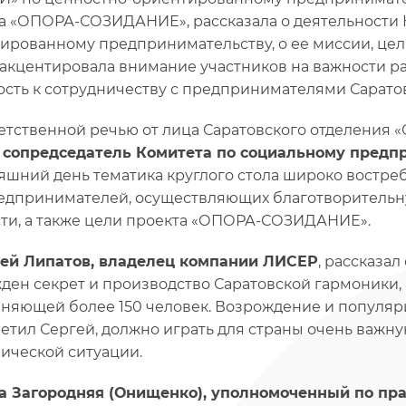
а «ОПОРА-СОЗИДАНИЕ», рассказала о деятельности 
ированному предпринимательству, о ее миссии, целя
акцентировала внимание участников на важности ра
ость к сотрудничеству с предпринимателями Саратов
етственной речью от лица Саратовского отделени
 сопредседатель Комитета по социальному предп
яшний день тематика круглого стола широко востребо
едпринимателей, осуществляющих благотворительн
ти, а также цели проекта «ОПОРА-СОЗИДАНИЕ».
ей Липатов, владелец компании ЛИСЕР
, рассказал
ден секрет и производство Саратовской гармоники, 
няющей более 150 человек. Возрождение и популяр
метил Сергей, должно играть для страны очень важн
ической ситуации.
а Загородняя (Онищенко), уполномоченный по пра