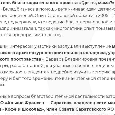
тель благотворительного проекта «Где ты, мама?»
 «Вклад бизнеса в помощь детям-инвалидам, детям-
ния родителей. Опыт Саратовской области в 2005 – 20
сле, подчеркнула, что ведение благотворительной и
едпринимателей, так как многолетний опыт показывае
аться предпринимательству.
шим интересом участники заслушали выступление
В
вского архитектурно-строительного колледжа, у
кого пространства»
. Варвара Владимировна презен
игры, разработанной для учащихся средне-специаль
 возможность студентам подробно изучить историю а
еру и быт того времени, что в значительной степен
ры.
ьные вопросы благотворительной деятельности зат
 «Альянс Франсез — Саратов», владелец сети маг
 «Кофе и шоколад», член Совета Саратовского 