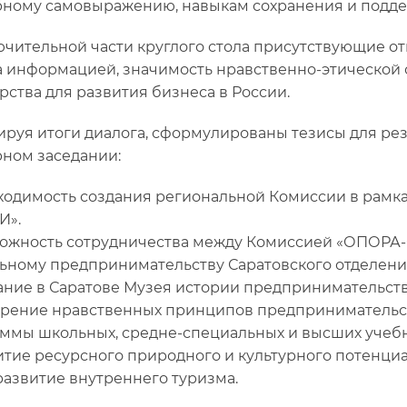
рному самовыражению, навыкам сохранения и подде
ючительной части круглого стола присутствующие о
 информацией, значимость нравственно-этической 
рства для развития бизнеса в России.
руя итоги диалога, сформулированы тезисы для рез
ном заседании:
бходимость создания региональной Комиссии в рамк
И».
можность сотрудничества между Комиссией «ОПОР
ьному предпринимательству Саратовского отделе
дание в Саратове Музея истории предпринимательств
дрение нравственных принципов предпринимательс
ммы школьных, средне-специальных и высших учебн
витие ресурсного природного и культурного потенциа
развитие внутреннего туризма.