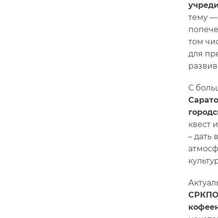
учреди
тему —
попече
том чи
для пр
развив
С боль
Сарато
городс
квест 
– дать
атмосф
культу
Актуал
СРКПОО
кофеен