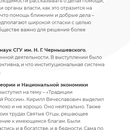
ходимости рассказывать о делах помощи,
и органы власти, как это отразится на
, что помощь ближним и добрые дела –
едполагают широкой огласки с целью
обществе важно для решения более
наук СГУ им. Н. Г. Чернышевского
,
енной деятельности. В выступлении было
ективна, и что институциональная система
.
теории и Национальной экономики
 выступил на тему – «Традиции
 России». Кирилл Вячеславович выделил
плохо и не хорошо. Оно нейтрально. Также
своих трудах Святые Отцы, решающее
шение к имеющимся благам. Были
ись и в богатстве, и в бедности. Сама по