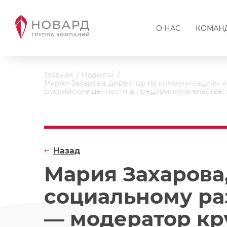
О НАС
КОМАН
Главная
Новости
Мария Захарова, директор по коммуникациям 
российские ценности в предпринимательстве: 
Назад
Мария Захарова
социальному ра
— модератор кр