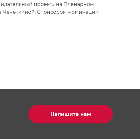
зидательный проект» на Пленарном
е Чечеткиной. Спонсором номинации
Напишите нам