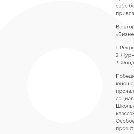
себе б
привяз
Во вто
«Бизне
1. Рек
2. Жур
3. Фон
Победи
юношес
проявл
социал
Школьн
класса
Особое
проект