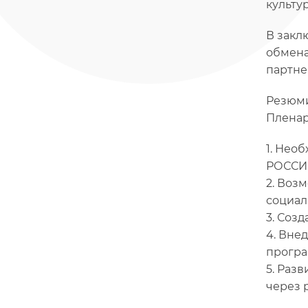
культу
В закл
обмена
партне
Резюми
Пленар
1. Нео
РОССИ
2. Воз
социал
3. Соз
4. Вне
програ
5. Раз
через 