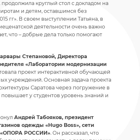
, продолжила круглый стол с докладом на
сиротам и детям, оставшимся без
15 гг». В своем выступлении Татьяна, в
 меценатской деятельности очень важно
т, что – добрые дела только помогают
арвары Степановой, Директора
чредителя «Лаборатории модернизации
товала проект интерактивной обучающей
ных учреждений. Основная задача проекта
рхитектуры Саратова через погружение в
и повышает у студентов уровень знаний и
ронул
Андрей Табояков, президент
азинов одежды «Hugo Boss», сети
РО «ОПОРА РОССИИ»
. Он рассказал, что