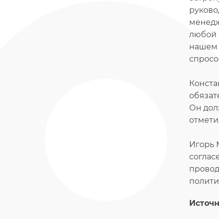
руково
менедж
любой 
нашем 
спросо
Конста
обязат
Он дол
отмети
Игорь 
соглас
провод
полити
Источн