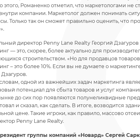
 этого, Романенко отметил, что маркетологами не ст
внутри компании. Маркетолог должен понимать ситу
сы. Только так он сможет правильно оценить, что пр
».
льный директор Penny Lane Realty Георгий Дзагуров 
инг — это, скорее, более актуально для производите
ющихся строительством. «Но для продавцов товаров 
инг – это более 10%. Если вы не думаете о маркетинг
 Дзагуров.
 словам, одной из важнейших задач маркетинга явля
новый потенциал для сбыта товаров и услуг компании
рынке до сих пор появляются полунеликвидные предл
товал и сказал, как сделать. В итоге, возводится зд
ьной цене. Такие игроки, как правило, массово отсе
ектор Penny Lane Realty.
резидент группы компаний «Новард» Сергей Сарк