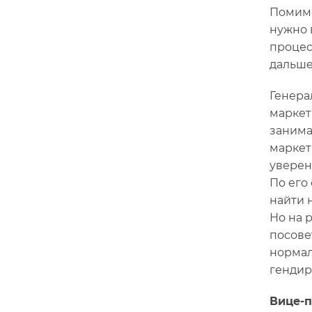
Помимо
нужно 
процес
дальше
Генера
маркет
занима
маркет
уверен
По его
найти 
Но на 
посове
нормал
гендир
Вице-п