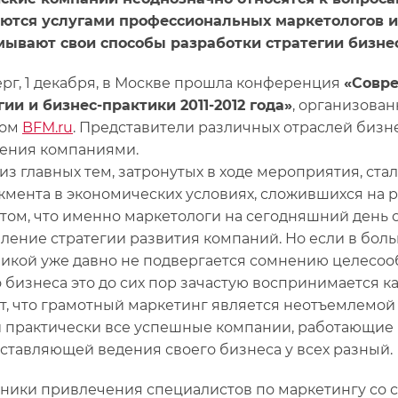
ются услугами профессиональных маркетологов и 
ывают свои способы разработки стратегии бизне
ерг, 1 декабря, в Москве прошла конференция
«Совре
гии и бизнес-практики 2011-2012 года»
, организован
лом
BFM.ru
. Представители различных отраслей бизн
ения компаниями.
из главных тем, затронутых в ходе мероприятия, ст
мента в экономических условиях, сложившихся на р
 том, что именно маркетологи на сегодняшний день
ление стратегии развития компаний. Но если в бо
икой уже давно не подвергается сомнению целесообр
 бизнеса это до сих пор зачастую воспринимается к
кт, что грамотный маркетинг является неотъемлемой
 практически все успешные компании, работающие н
оставляющей ведения своего бизнеса у всех разный.
ники привлечения специалистов по маркетингу со с