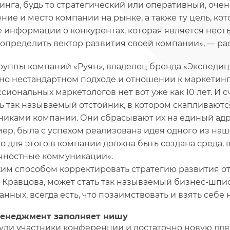
инга, будь то стратегический или оперативный, оче
ние и место компании на рынке, а также ту цель, ко
 информации о конкурентах, которая является неот
определить вектор развития своей компании», — рас
группы компаний «Руян», владелец бренда «Экспедиц
но нестандартном подходе и отношении к маркетингу
сиональных маркетологов нет вот уже как 10 лет. И с
ть так называемый отстойник, в котором скапливаю
никами компании. Они сбрасывают их на единый адре
ер, была с успехом реализована идея одного из на
Но для этого в компании должна быть создана среда
ностные коммуникации».
им способом корректировать стратегию развития от
 Кравцова, может стать так называемый бизнес-шпи
нных, всегда есть, что позаимствовать и взять себе 
менеджмент заполняет нишу
ули участники конференции и достаточно новую для 