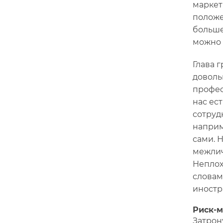
маркет
положе
больше
можно 
Глава 
доволь
профес
нас ес
сотруд
наприм
сами. 
межлич
Неплох
словам
иностра
Риск-
Затрон