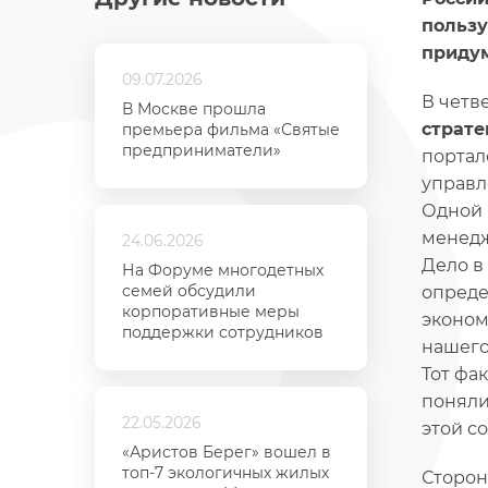
пользу
придум
09.07.2026
В четв
В Москве прошла
страте
премьера фильма «Святые
предприниматели»
порта
управл
Одной 
менедж
24.06.2026
Дело в
На Форуме многодетных
семей обсудили
опреде
корпоративные меры
эконом
поддержки сотрудников
нашего
Тот фа
поняли
22.05.2026
этой с
«Аристов Берег» вошел в
топ-7 экологичных жилых
Сторон