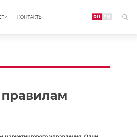
RU
EN
СТИ
КОНТАКТЫ
м правилам
м маркетингового управления. Одни