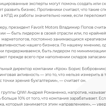
ицированные эксперты могут помочь создать или ск
т развить бизнес. Противники считают, что такие с
, а КПД их работы значительно ниже, если переложить
еру, президент Favorit Motors Владимир Попов счит
ии — быть лидером в своей отрасли или, по крайней м
 маркетологов, постоянно занимающихся креативом.
вативностью нашего бизнеса. По нашему мнению, одн
ки придерживаемся, быть лидером по минимизации 
ают прежде всего при наполнении складов запасами»
льный директор компании «Крок» Борис Бобровников,
инговая активность — это то, что нельзя измерить в 
с точки зрения бухгалтерии», — считает он.
а группы QIWI Андрей Романенко, напротив, называе
ь больше 10% от того, что компания зарабатывает. Есл
ка, который занимается этим направлением», — увер