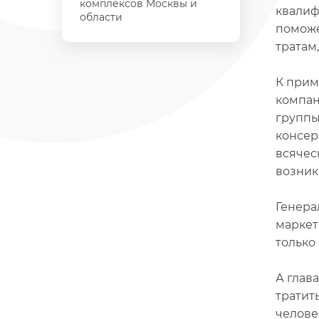
комплексов Москвы и
квалиф
области
поможе
тратам
К прим
компан
группы
консер
всячес
возник
Генера
маркет
только 
А глав
тратит
челове