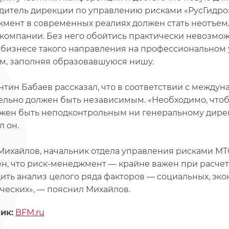
дитель дирекции по управлению рисками «РусГидро» 
мент в современных реалиях должен стать неотъем
компании. Без него обойтись практически невозможн
бизнесе такого направления на профессиональном 
м, заполняя образовавшуюся нишу.
нтин Бабаев рассказал, что в соответствии с межд
ельно должен быть независимым. «Необходимо, чтоб
жен быть неподконтрольным ни генеральному директ
л он.
Михайлов, начальник отдела управления рисками МТС
ен, что риск-менеджмент — крайне важен при расче
ить анализ целого ряда факторов — социальных, эко
ческих», — пояснил Михайлов.
ик:
BFM.ru