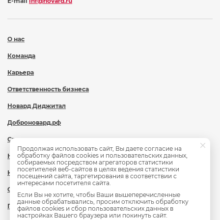
E-mail
inf@novard.ru
О нас
Команда
Карьера
Ответственность бизнеса
Новард Диджитал
Доброновард.рф
Статьи
Продолжая использовать сайт, Вы даете согласие на
обработку файлов cookies и пользовательских данных,
Новости
собираемых посредством агрегаторов статистики
посетителей веб-сайтов в целях ведения статистики
Контакты
посещений сайта, таргетирования в соответствии с
интересами посетителя сайта.
Охрана труда
Если Вы не хотите, чтобы Ваши вышеперечисленные
данные обрабатывались, просим отключить обработку
Политика обработки персональных данных
файлов cookies и сбор пользовательских данных в
настройках Вашего браузера или покинуть сайт.