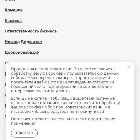
Команда
Карьера
Ответственность бизнеса
Новард Диджитал
Доброновард.рф
Статьи
Продолжая использовать сайт, Вы даете согласие на
обработку файлов cookies и пользовательских данных,
Новости
собираемых посредством агрегаторов статистики
посетителей веб-сайтов в целях ведения статистики
Контакты
посещений сайта, таргетирования в соответствии с
интересами посетителя сайта.
Охрана труда
Если Вы не хотите, чтобы Ваши вышеперечисленные
данные обрабатывались, просим отключить обработку
Политика обработки персональных данных
файлов cookies и сбор пользовательских данных в
настройках Вашего браузера или покинуть сайт.
Сведения об образовательной организации
Оставаясь на сайте, вы соглашаетесь с
политикой их
применения
.
Согласен