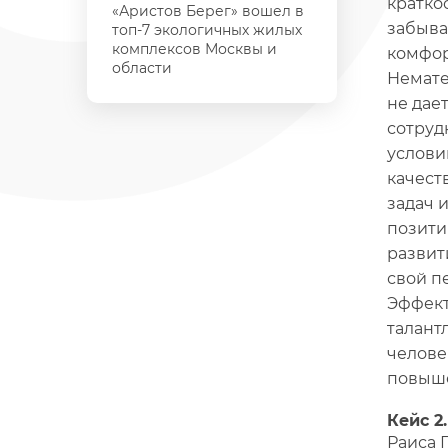
кратко
«Аристов Берег» вошел в
забыва
топ-7 экологичных жилых
комплексов Москвы и
комфор
области
Немате
не дае
сотруд
услови
качест
задач 
позити
развит
свой п
Эффект
талант
человек
повыше
Кейс 2
Раиса П