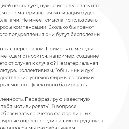
ей не следует, нужно использовать и то,
ь, что нематериальная мотивация будет
лагами. Не имеет смысла использовать
росы компенсации. Сколько бы грамот
ного подкрепления они будут бесполезны
оты с персоналом. Применять методы
 методам относится, например, создание
это от случая к случаю? Нематериальная
ьтуре. Коллективизм, “общинный дух”,
ждествление успехов фирмы со своими
торых можно эффективно базировать
ленность. Перефразирую известную
к тебя мотивировать”. В вопросе
 сбрасывать со счетов фактор личных
улярные опросы среди наших сотрудников
атов опросов мы разрабатываем