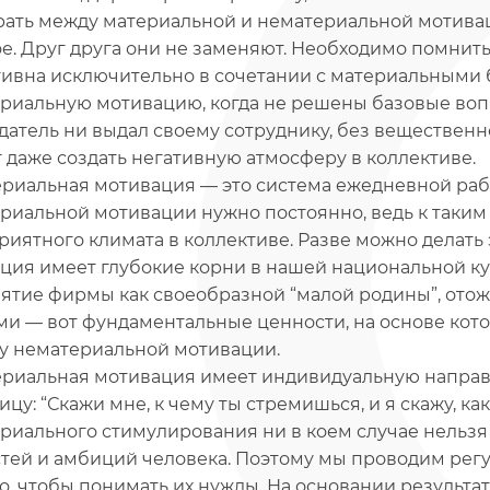
ать между материальной и нематериальной мотиваци
ое. Друг друга они не заменяют. Необходимо помнит
ивна исключительно в сочетании с материальными б
риальную мотивацию, когда не решены базовые воп
датель ни выдал своему сотруднику, без веществен
т даже создать негативную атмосферу в коллективе.
риальная мотивация — это система ежедневной раб
риальной мотивации нужно постоянно, ведь к таким
риятного климата в коллективе. Разве можно делать 
ция имеет глубокие корни в нашей национальной кул
ятие фирмы как своеобразной “малой родины”, ото
ми — вот фундаментальные ценности, на основе ко
у нематериальной мотивации.
риальная мотивация имеет индивидуальную направ
цу: “Скажи мне, к чему ты стремишься, и я скажу, ка
риального стимулирования ни в коем случае нельзя
тей и амбиций человека. Поэтому мы проводим рег
го, чтобы понимать их нужды. На основании результ