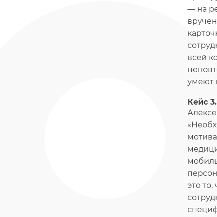
— на р
вручен
карточ
сотруд
всей к
неповт
умеют 
Кейс 3
Алексе
«Необх
мотива
медици
мобиль
персон
это то
сотруд
специф