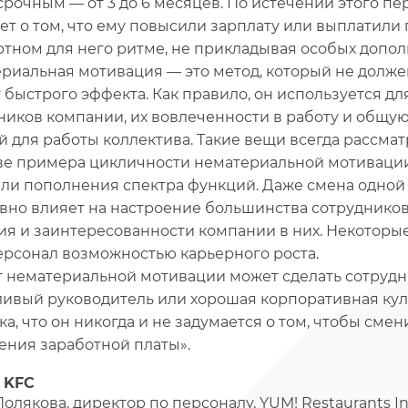
срочным — от 3 до 6 месяцев. По истечении этого пе
ет о том, что ему повысили зарплату или выплатили
тном для него ритме, не прикладывая особых допол
риальная мотивация — это метод, который не должен
т быстрого эффекта. Как правило, он используется 
ников компании, их вовлеченности в работу и общу
й для работы коллектива. Такие вещи всегда рассма
ве примера цикличности нематериальной мотиваци
или пополнения спектра функций. Даже смена одной
вно влияет на настроение большинства сотруднико
ия и заинтересованности компании в них. Некотор
ерсонал возможностью карьерного роста.
 нематериальной мотивации может сделать сотрудни
ливый руководитель или хорошая корпоративная куль
а, что он никогда и не задумается о том, чтобы смен
ния заработной платы».
. KFC
олякова, директор по персоналу, YUM! Restaurants Inte