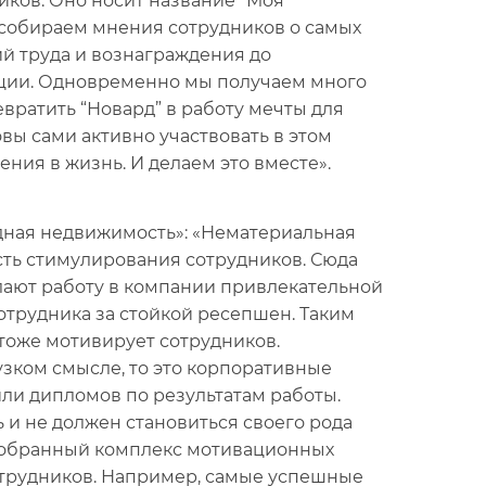
ков. Оно носит название “Моя
 собираем мнения сотрудников о самых
ий труда и вознаграждения до
ации. Одновременно мы получаем много
вратить “Новард” в работу мечты для
овы сами активно участвовать в этом
ия в жизнь. И делаем это вместе».
ная недвижимость»: «Нематериальная
сть стимулирования сотрудников. Сюда
лают работу в компании привлекательной
сотрудника за стойкой ресепшен. Таким
тоже мотивирует сотрудников.
узком смысле, то это корпоративные
или дипломов по результатам работы.
 и не должен становиться своего рода
одобранный комплекс мотивационных
отрудников. Например, самые успешные