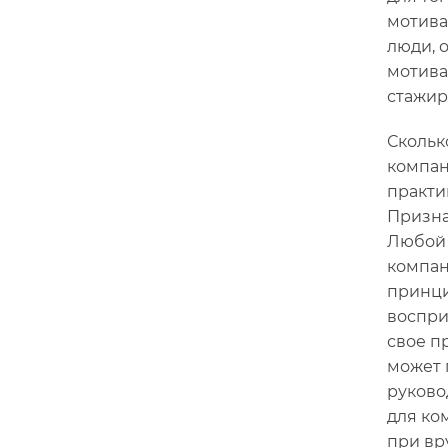
мотива
люди, 
мотива
стажир
Скольк
компан
практи
Призна
Любой 
компан
принци
воспри
свое п
может 
руково
для ко
при вр