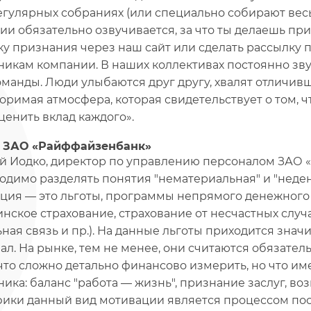
егулярных собраниях (или специально собирают весь
ии обязательно озвучивается, за что ты делаешь п
ку признания через наш сайт или сделать рассылку 
никам компании. В наших коллективах постоянно зв
оманды. Люди улыбаются друг другу, хвалят отличивш
оримая атмосфера, которая свидетельствует о том, 
ценить вклад каждого».
. ЗАО «Райффайзенбанк»
й Иодко, директор по управлению персоналом ЗАО 
одимо разделять понятия "нематериальная" и "нед
ция — это льготы, программы непрямого денежного
нское страхование, страхование от несчастных слу
ная связь и пр.). На данные льготы приходится знач
ал. На рынке, тем не менее, они считаются обязат
, что сложно детально финансово измерить, но что 
ника: баланс "работа — жизнь", признание заслуг, во
ики данный вид мотивации является процессом пос