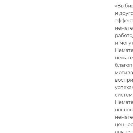
«Выбир
и друг
эффект
немате
работо
и могу
Немате
немате
благоп
мотива
воспри
успеха
систем
Немате
послови
немате
ценнос
для то