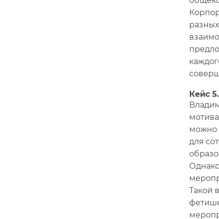
общеко
Корпор
разных
взаимо
предло
каждог
соверш
Кейс 5
Владим
мотива
можно 
для со
образо
Однако
меропр
Такой 
фетише
меропр