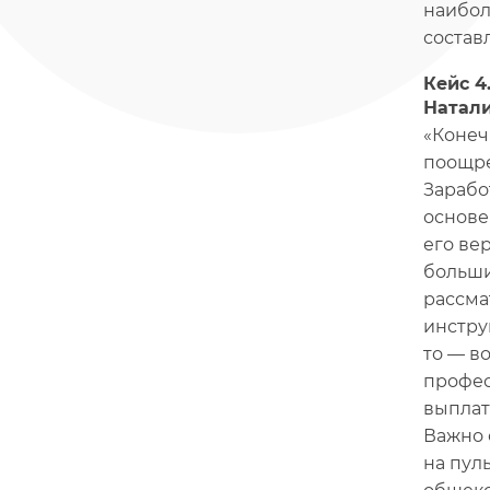
наибол
состав
Кейс 4
Натали
«Конеч
поощре
Зарабо
основе
его ве
больши
рассма
инстру
то — в
профес
выплат
Важно 
на пул