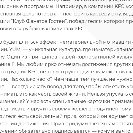
ционные программы. Например, в компании KFC кос
основная цель которых — построить карьеру с нуля.
ции “Клуб Фанатов Гостей”, победителям которой п
овки в зарубежных филиалах KFC.
о будет длиться эффект нематериальной мотивации 
ии. YUM! — уникальная культура, где нематериальна
ку. Один из принципов нашей корпоративной культу
ние!!”. Мы любим ярко отмечать достижения других 
сотрудник KFC, не только руководитель, может выск
ии. Насколько часто? Чем чаще, тем лучше, не нужно
п — всегда искать повод для того, чтобы отметить ус
нимать это как часть своей жизни. Нельзя упускать с
ризнание? У нас есть специальные карточки призна
подписать и вручить своему коллеге, подчиненному 
дителя есть свой личный приз, который он вручает
мпании достижения. Приз придумывается самостояте
учении обязательно подписывается — кому и за что.