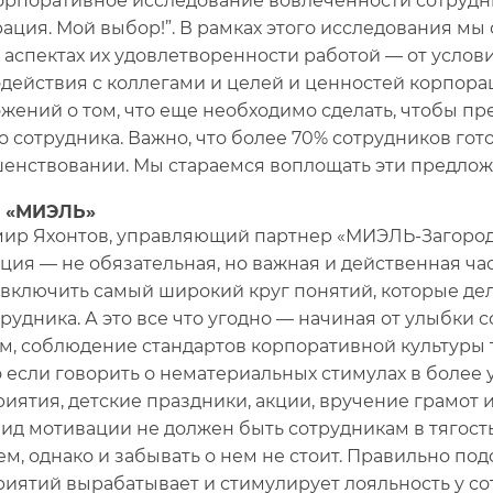
рпоративное исследование вовлеченности сотрудни
ация. Мой выбор!”. В рамках этого исследования мы
 аспектах их удовлетворенности работой — от услов
действия с коллегами и целей и ценностей корпор
жений о том, что еще необходимо сделать, чтобы пре
о сотрудника. Важно, что более 70% сотрудников гот
енствовании. Мы стараемся воплощать эти предложен
. «МИЭЛЬ»
ир Яхонтов, управляющий партнер «МИЭЛЬ-Загород
ция — не обязательная, но важная и действенная ча
включить самый широкий круг понятий, которые де
трудника. А это все что угодно — начиная от улыбки 
м, соблюдение стандартов корпоративной культуры 
 если говорить о нематериальных стимулах в более 
иятия, детские праздники, акции, вручение грамот 
вид мотивации не должен быть сотрудникам в тягость
м, однако и забывать о нем не стоит. Правильно п
иятий вырабатывает и стимулирует лояльность у с