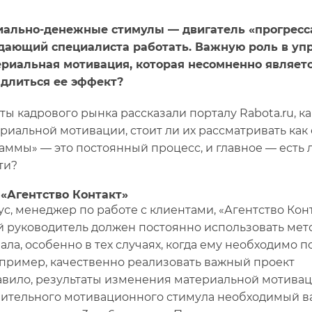
ально-денежные стимулы — двигатель «прогресса»
ающий специалиста работать. Важную роль в упр
риальная мотивация, которая несомненно являет
длиться ее эффект?
ты кадрового рынка рассказали порталу Rabota.ru, 
риальной мотивации, стоит ли их рассматривать ка
аммы» — это постоянный процесс, и главное — есть 
ти?
. «Агентство Контакт»
ус, менеджер по работе с клиентами, «Агентство Конт
 руководитель должен постоянно использовать мет
ала, особенно в тех случаях, когда ему необходимо п
апример, качественно реализовать важный проект
авило, результаты изменения материальной мотивац
ительного мотивационного стимула необходимый ва