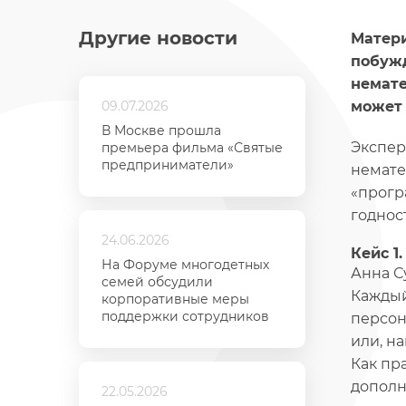
Другие новости
Матери
побужд
немате
09.07.2026
может 
В Москве прошла
Экспер
премьера фильма «Святые
предприниматели»
немате
«прогр
годнос
24.06.2026
Кейс 1
На Форуме многодетных
Анна С
семей обсудили
Каждый
корпоративные меры
поддержки сотрудников
персон
или, н
Как пр
дополн
22.05.2026