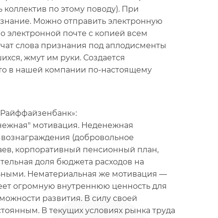
 коллектив по этому поводу). При
ризнание. Можно отправить электронную
по электронной почте с копией всем
учат слова признания под аплодисменты
ихся, жмут им руки. Создается
что в нашей компании по-настоящему
«Райффайзенбанк»:
енежная" мотивация. Неденежная
 вознаграждения (добровольное
чаев, корпоративный пенсионный план,
ительная доля бюджета расходов на
ельными. Нематериальная же мотивация —
имеет огромную внутреннюю ценность для
зможности развития. В силу своей
тоянным. В текущих условиях рынка труда