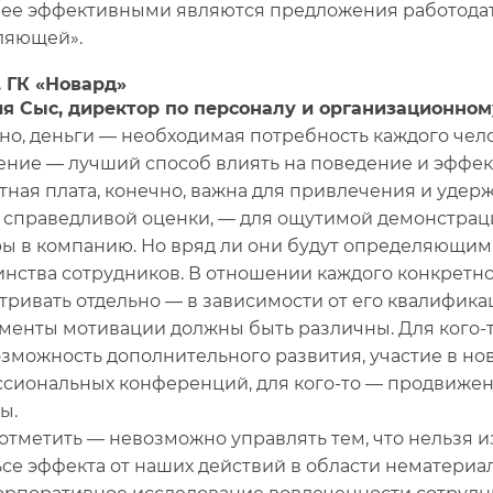
ее эффективными являются предложения работодат
ляющей».
. ГК «Новард»
я Сыс, директор по персоналу и организационно
но, деньги — необходимая потребность каждого чело
ние — лучший способ влиять на поведение и эффект
тная плата, конечно, важна для привлечения и удер
 справедливой оценки, — для ощутимой демонстрац
ры в компанию. Но вряд ли они будут определяющим
нства сотрудников. В отношении каждого конкретн
тривать отдельно — в зависимости от его квалифик
менты мотивации должны быть различны. Для кого-т
озможность дополнительного развития, участие в н
сиональных конференций, для кого-то — продвижени
ы.
отметить — невозможно управлять тем, что нельзя и
ьсе эффекта от наших действий в области нематери