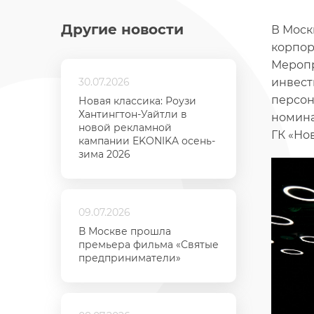
Другие новости
В Моск
корпор
Меропр
30.07.2026
инвест
персон
Новая классика: Роузи
Хантингтон-Уайтли в
номина
новой рекламной
ГК «Но
кампании EKONIKA осень-
зима 2026
09.07.2026
В Москве прошла
премьера фильма «Святые
предприниматели»