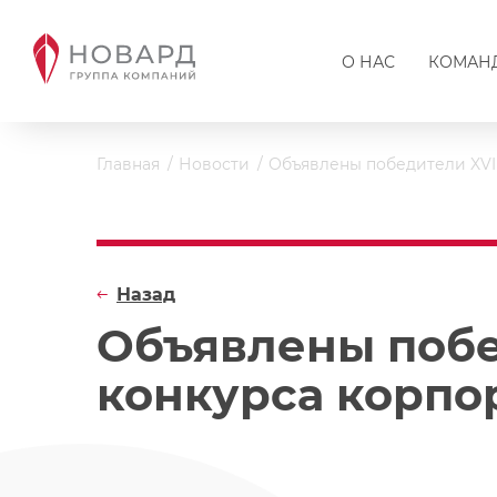
О НАС
КОМАН
Главная
Новости
Объявлены победители XVI
Назад
Объявлены побе
конкурса корпо