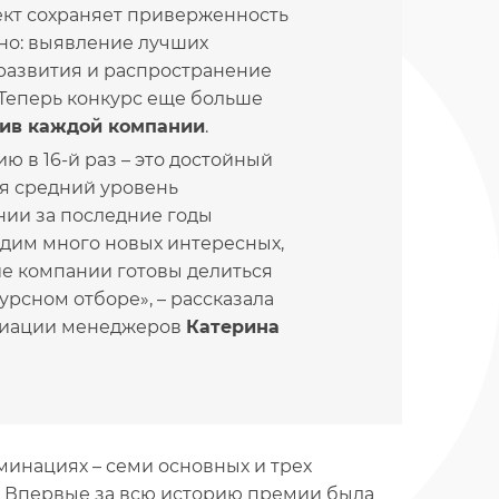
ект сохраняет приверженность
ьно: выявление лучших
 развития и распространение
 Теперь конкурс еще больше
тив каждой компании
.
 в 16-й раз – это достойный
ая средний уровень
ании за последние годы
идим много новых интересных,
ие компании готовы делиться
урсном отборе», – рассказала
оциации менеджеров
Катерина
инациях – семи основных и трех
с. Впервые за всю историю премии была