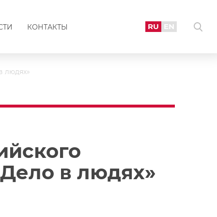
RU
EN
СТИ
КОНТАКТЫ
в людях»
ийского
«Дело в людях»