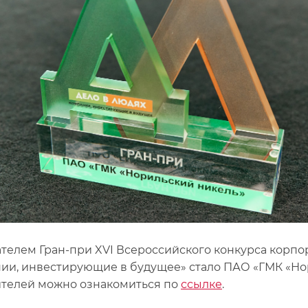
телем Гран-при XVI Всероссийского конкурса корпо
ии, инвестирующие в будущее» стало ПАО «ГМК «Но
телей можно ознакомиться по
ссылке
.