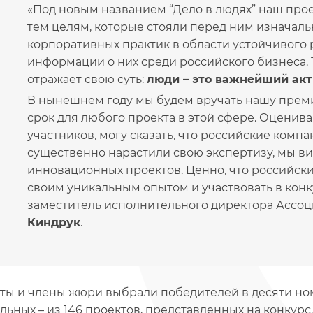
«Под новым названием “Дело в людях” наш про
тем целям, которые стояли перед ним изначал
корпоративных практик в области устойчивого
информации о них среди российского бизнеса.
отражает свою суть:
люди – это важнейший ак
В нынешнем году мы будем вручать нашу премию
срок для любого проекта в этой сфере. Оценив
участников, могу сказать, что российские комп
существенно нарастили свою экспертизу, мы в
инновационных проектов. Ценно, что российск
своим уникальным опытом и участвовать в конк
заместитель исполнительного директора Асс
Киндрук
.
ты и члены жюри выбрали победителей в десяти ном
льных – из 146 проектов, представленных на конкур