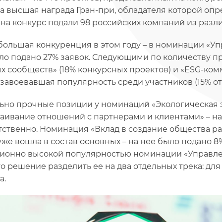
а высшая награда Гран-при, обладателя которой опре
 на конкурс подали 98 российских компаний из разл
большая конкуренция в этом году – в номинации «У
ло подано 27% заявок. Следующими по количеству п
х сообществ» (18% конкурсных проектов) и «ESG-ком
 завоевавшая популярность среди участников (15% от
ьно прочные позиции у номинаций «Экологическая э
аивание отношений с партнерами и клиентами» – на н
тственно. Номинация «Вклад в создание общества р
уже вошла в состав основных – на нее было подано 8%
ионно высокой популярностью номинации «Управле
о решение разделить ее на два отдельных трека: для
а.