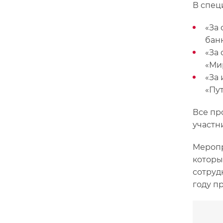
В спец
«За
банк
«За
«Ми
«За
«Пу
Все пр
участн
Меропр
которы
сотруд
году п