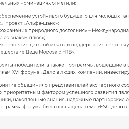
иальных номинациях отметили:
 обеспечение устойчивого будущего для молодых та
», проект «Альфа-шанс»;
 сохранение природного достояния» – Международна
р со знаком плюс»;
 исполнение детской мечты и поддержание веры в чу
тешествие Деда Мороза с НТВ».
оекты-победители, а также программы, вошедшие в 
икам XVI форума «Дело в людях: компании, инвестир
иятие объединило представителей экспертного сооб
х приоритетным фактором успешного развития явл
ники, накопленные знания, надежные партнерские о
рограмма форума была посвящена теме «ESG: дело в 