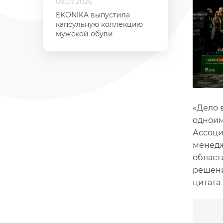
08.07.2026
EKONIKA выпустила
капсульную коллекцию
мужской обуви
«Дело в
одноим
Ассоци
менедж
област
решени
цитата