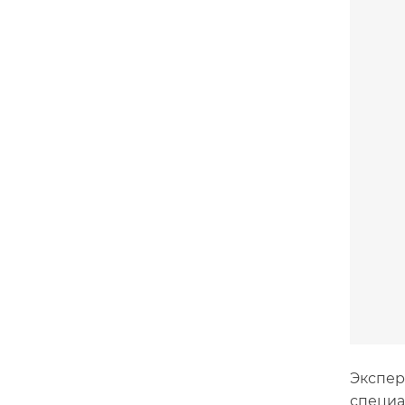
Экспер
специа