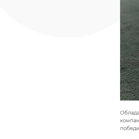
Облада
компан
победи