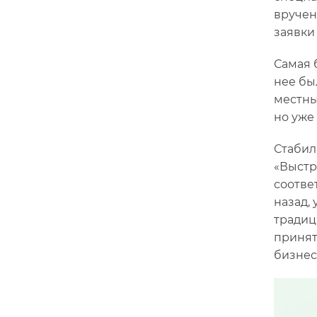
вручен
заявки
Самая 
нее бы
местны
но уже
Стабил
«Выстр
соотве
назад, 
традиц
принят
бизнес