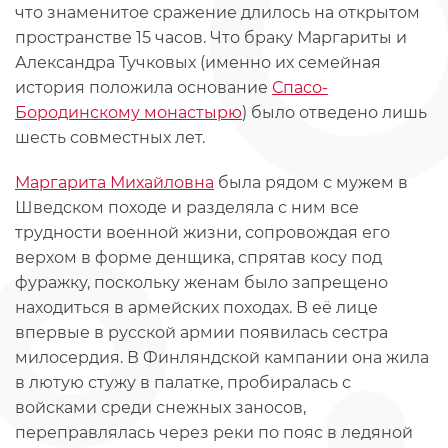
что знаменитое сражение длилось на открытом
пространстве 15 часов. Что браку Маргариты и
Александра Тучковых (именно их семейная
история положила основание
Спасо-
Бородинскому монастырю
) было отведено лишь
шесть совместных лет.
Маргарита Михайловна
была рядом с мужем в
Шведском походе и разделяла с ним все
трудности военной жизни, сопровождая его
верхом в форме денщика, спрятав косу под
фуражку, поскольку женам было запрещено
находиться в армейских походах. В её лице
впервые в русской армии появилась сестра
милосердия. В Финляндской кампании она жила
в лютую стужу в палатке, пробиралась с
войсками среди снежных заносов,
переправлялась через реки по пояс в ледяной