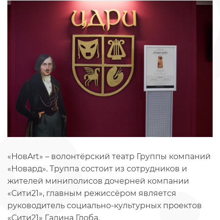
«НовArt» – волонтёрский театр Группы компаний
«Новард». Труппа состоит из сотрудников и
жителей миниполисов дочерней компании
«Сити21», главным режиссёром является
руководитель социально-культурных проектов
«Сити21» Галина Глоба.