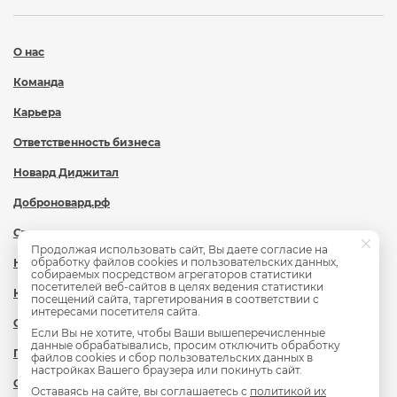
О нас
Команда
Карьера
Ответственность бизнеса
Новард Диджитал
Доброновард.рф
Статьи
Продолжая использовать сайт, Вы даете согласие на
обработку файлов cookies и пользовательских данных,
Новости
собираемых посредством агрегаторов статистики
посетителей веб-сайтов в целях ведения статистики
Контакты
посещений сайта, таргетирования в соответствии с
интересами посетителя сайта.
Охрана труда
Если Вы не хотите, чтобы Ваши вышеперечисленные
данные обрабатывались, просим отключить обработку
Политика обработки персональных данных
файлов cookies и сбор пользовательских данных в
настройках Вашего браузера или покинуть сайт.
Сведения об образовательной организации
Оставаясь на сайте, вы соглашаетесь с
политикой их