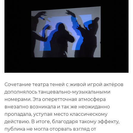
Сочетание театра теней с живой игрой актёров
дополнялось танцевально-музыкальными
номерами. Эта оперетточная атмосфера
внезапно возникала и так же неожиданно
пропадала, уступая место классическому
действию. В итоге, благодаря такому эффекту,
публика не могла оторвать взгляд от