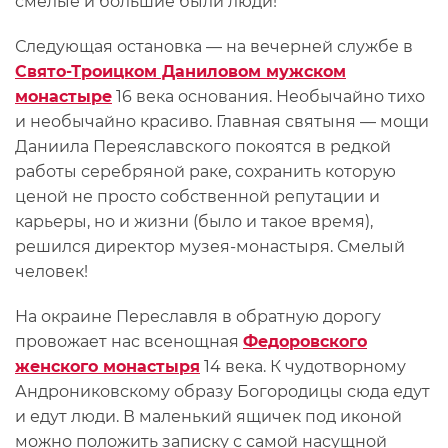
смелые и большие были люди!
Следующая остановка — на вечерней службе в
Свято-Троицком Даниловом мужском
монастыре
16 века основания. Необычайно тихо
и необычайно красиво. Главная святыня — мощи
Даниила Переяславского покоятся в редкой
работы серебряной раке, сохранить которую
ценой не просто собственной репутации и
карьеры, но и жизни (было и такое время),
решился директор музея-монастыря. Смелый
человек!
На окраине Переславля в обратную дорогу
провожает нас всенощная
Федоровского
женского монастыря
14 века. К чудотворному
Андрониковскому образу Богородицы сюда едут
и едут люди. В маленький ящичек под иконой
можно положить записку с самой насущной