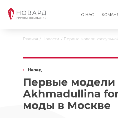
О НАС
КОМАН
Главная
Новости
Первые модели капсульной 
Назад
Первые модели 
Akhmadullina fo
моды в Москве