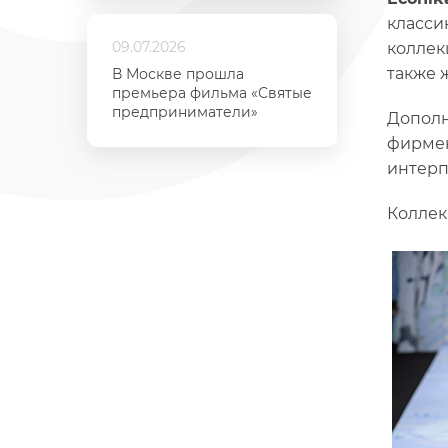
класси
09.07.2026
коллек
также 
В Москве прошла
премьера фильма «Святые
предприниматели»
Дополн
фирмен
интерп
Коллек