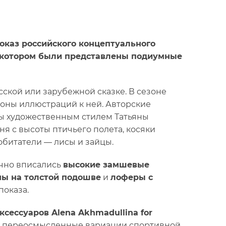
показ российского концептуального
на котором были представлены подиумные
ской или зарубежной сказке. В сезоне
ороны иллюстраций к ней. Авторские
ны художественным стилем Татьяны
я с высоты птичьего полета, косяки
обитатели — лисы и зайцы.
ично вписались
высокие замшевые
ы на толстой подошве
и
лоферы с
показа.
ксессуаров Alena Akhmadullina for
ет переосмысленные вариации спортивной