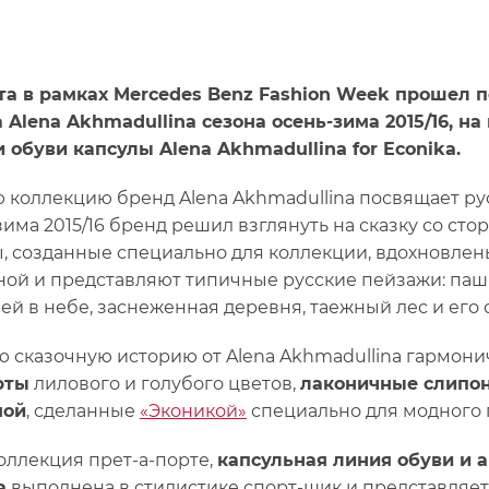
та в рамках Mercedes Benz Fashion Week прошел 
 Alena Akhmadullina сезона осень-зима 2015/16, 
 обуви капсулы Alena Akhmadullina for Econika.
 коллекцию бренд Alena Akhmadullina посвящает рус
зима 2015/16 бренд решил взглянуть на сказку со ст
, созданные специально для коллекции, вдохновле
ой и представляют типичные русские пейзажи: пашн
ей в небе, заснеженная деревня, таежный лес и его 
ю сказочную историю от Alena Akhmadullina гармон
рты
лилового и голубого цветов,
лаконичные слипон
мой
, сделанные
«Эконикой»
специально для модного 
коллекция прет-а-порте,
капсульная линия обуви и а
a
выполнена в стилистике спорт-шик и представля