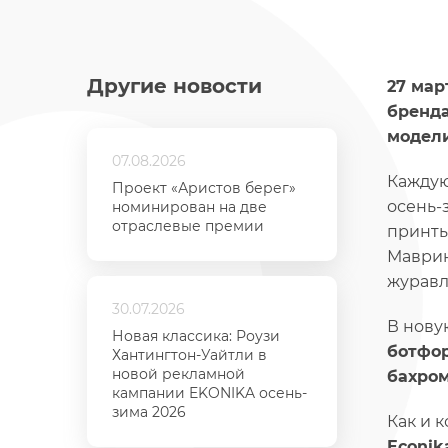
Другие новости
27 мар
бренда
модели
07.08.2026
Каждую
Проект «Аристов берег»
осень-
номинирован на две
отраслевые премии
принты
Маврин
журавл
30.07.2026
В нову
Новая классика: Роузи
ботфо
Хантингтон-Уайтли в
новой рекламной
бахро
кампании EKONIKA осень-
зима 2026
Как и 
Econik