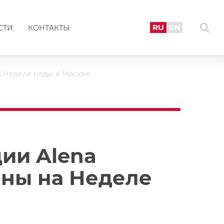
RU
EN
СТИ
КОНТАКТЫ
на Неделе моды в Москве
ии Alena
ены на Неделе