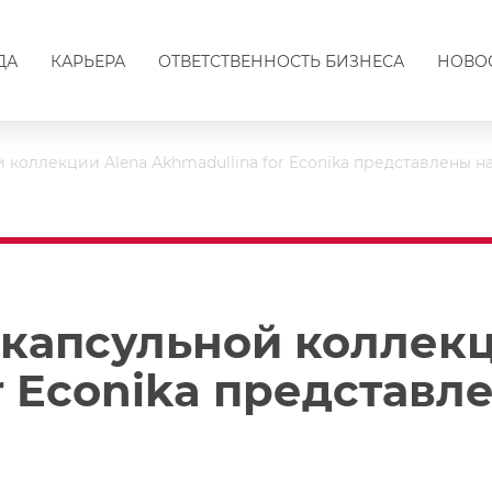
ДА
КАРЬЕРА
ОТВЕТСТВЕННОСТЬ БИЗНЕСА
НОВО
коллекции Alena Akhmadullina for Econika представлены 
капсульной коллекц
r Econika представл