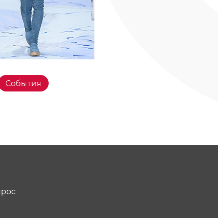
События
прос