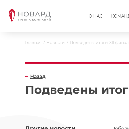
О НАС
КОМАН
Главная
Новости
Подведены итоги XII финал
Назад
Подведены итог
Другие новости
Победи