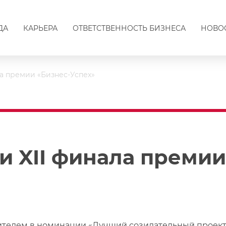
ДА
КАРЬЕРА
ОТВЕТСТВЕННОСТЬ БИЗНЕСА
НОВО
а премии «Бизнес-Успех»
и XII финала премии
телем в номинации «Лучший созидательный проект