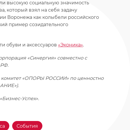
ли высокую социальную значимость
а, который взял на себя задачу
рии Воронежа как колыбели российского
кий пример созидательного
ти обуви и аксессуаров
«Эконика»
.
рпорация «Синергия» совместно с
РФ.
— комитет «ОПОРЫ РОССИИ» по ценностно
АНИЕ»).
«Бизнес-Успех».
са
События