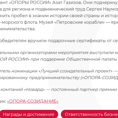
ент «ОПОРЫ РОССИИ» Азат Газизов. Они подчеркну
а для региона и подвижнический труд Сергея Наумов
нить пробел в знании истории своей страны и исто
-морского флота. Музей «Петровские корабли» — яр
инимательства.
обедителям вручили подарочные сертификаты от се
льными организаторами мероприятия выступили ко
Й РОССИИ» при поддержке Общественной палаты 
тель номинации «Лучший созидательный проект» 
ированному предпринимательству («ОПОРА-СОЗИД
 компаний «Новард» — постоянный партнер премии 
ик:
«ОПОРА-СОЗИДАНИЕ»
Награды и достижения
Ответственность бизне