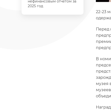
нефинансовым отчётом за
2025 год
22-23 
одержа
Перед 
предпр
премии
предпр
В номи
предсе
предст
зарожд
музея 
музеев
объеди
Наград