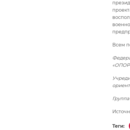
презид
проект
воспол
военно
предпр
Всем п
Федера
«ОПОРО
Учреди
ориент
Группа
Источн
Теги: