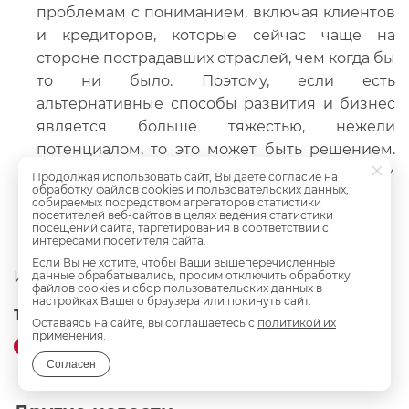
проблемам с пониманием, включая клиентов
и кредиторов, которые сейчас чаще на
стороне пострадавших отраслей, чем когда бы
то ни было. Поэтому, если есть
альтернативные способы развития и бизнес
является больше тяжестью, нежели
потенциалом, то это может быть решением.
Хотя, конечно, я надеюсь, что именно этим
Продолжая использовать сайт, Вы даете согласие на
обработку файлов cookies и пользовательских данных,
советом воспользуются в меньшей степени.
собираемых посредством агрегаторов статистики
посетителей веб-сайтов в целях ведения статистики
посещений сайта, таргетирования в соответствии с
интересами посетителя сайта.
Если Вы не хотите, чтобы Ваши вышеперечисленные
данные обрабатывались, просим отключить обработку
Источник:
RB.RU
файлов cookies и сбор пользовательских данных в
настройках Вашего браузера или покинуть сайт.
Теги:
Оставаясь на сайте, вы соглашаетесь с
политикой их
применения
.
Пресса о нас
Ответственность бизнеса
События
Согласен