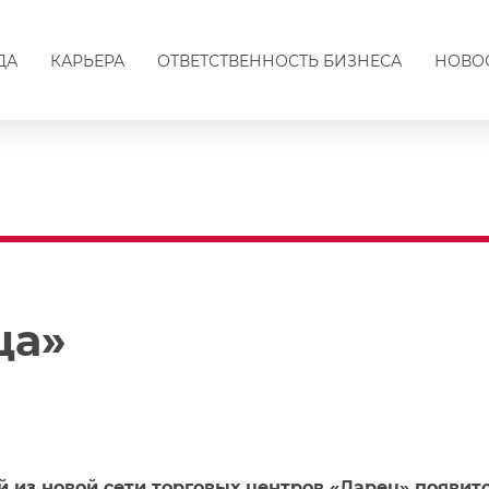
ДА
КАРЬЕРА
ОТВЕТСТВЕННОСТЬ БИЗНЕСА
НОВО
ца»
 из новой сети торговых центров «Ларец» появится