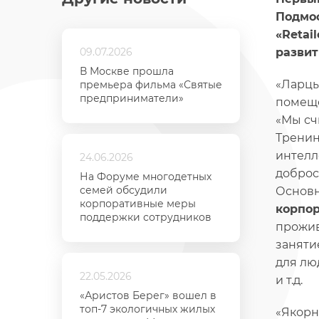
Подмос
«Retai
09.07.2026
развит
В Москве прошла
«Ларцы
премьера фильма «Святые
предприниматели»
помеще
«Мы сч
Тренин
интелл
24.06.2026
доброс
На Форуме многодетных
семей обсудили
Основн
корпоративные меры
корпо
поддержки сотрудников
прожив
заняти
для лю
22.05.2026
и т.д.
«Аристов Берег» вошел в
топ-7 экологичных жилых
«Якорн