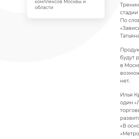
комплексов Москвы и
Тренин
области
стадии
По сло
«Завис
Татьян
Продук
будут 
в Моск
возмож
нет.
Илья К
один «
торгов
развит
«В осн
«Метро