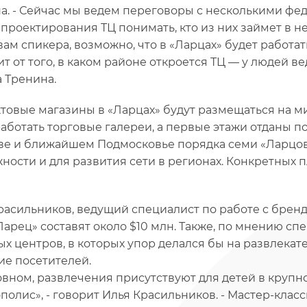
а. - Сейчас мы ведем переговоры с несколькими фе
 проектирования ТЦ понимать, кто из них займет в не
вам спикера, возможно, что в «Ларцах» будет работат
ит от того, в каком районе откроется ТЦ — у людей в
а Тренина.
товые магазины в «Ларцах» будут размещаться на ми
работать торговые галереи, а первые этажи отданы под
ве и ближайшем Подмосковье порядка семи «Ларцов»
ности и для развития сети в регионах. Конкретных п
расильников, ведущий специалист по работе с бренда
Ларец» составят около $10 млн. Также, по мнению спе
ых центров, в которых упор делался бы на развлека
ие посетителей.
овном, развлечения присутствуют для детей в крупно
полис», - говорит Илья Красильников. - Мастер-клас