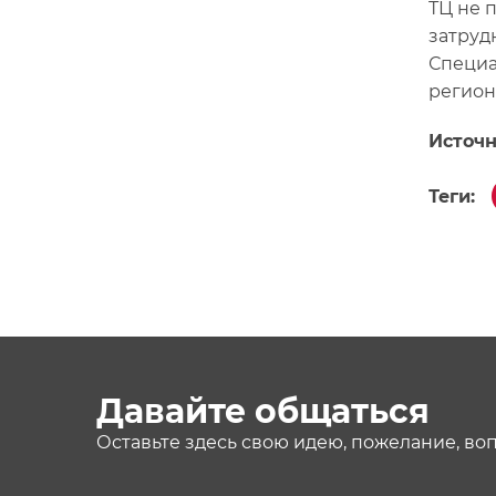
ТЦ не 
затруд
Специа
регион
Источн
Теги:
Давайте общаться
Оставьте здесь свою идею, пожелание, во