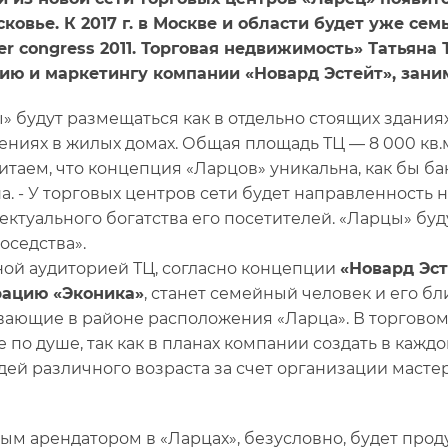
ковье. К 2017 г. в Москве и области будет уже сем
ler congress 2011. Торговая недвижимость» Татьяна
ию и маркетингу компании «Новард Эстейт», зан
» будут размещаться как в отдельно стоящих здания
ниях в жилых домах. Общая площадь ТЦ — 8 000 кв.м.,
итаем, что концепция «Ларцов» уникальна, как бы бан
а. - У торговых центров сети будет направленность 
ектуального богатства его посетителей. «Ларцы» буд
оседства».
ой аудиторией ТЦ, согласно концепции
«Новард Эст
рацию «Эконика»
, станет семейный человек и его б
ающие в районе расположения «Ларца». В торговом 
е по душе, так как в планах компании создать в каж
дей различного возраста за счет организации масте
ым арендатором в «Ларцах», безусловно, будет прод