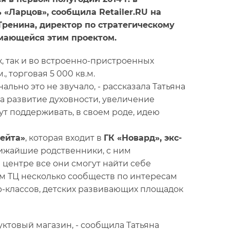
ь «Ларцов», сообщила Retailer.RU на
 Тренина, директор по стратегическому
имающейся этим проектом.
х, так и во встроенно-пристроенных
 торговая 5 000 кв.м.
ально это не звучало, - рассказала Татьяна
на развитие духовности, увеличение
ут поддерживать, в своем роде, идею
ейта»
, которая входит в
ГК «Новард», экс-
лижайшие родственники, с ним
центре все они смогут найти себе
дом ТЦ несколько сообществ по интересам
р-классов, детских развивающих площадок
уктовый магазин, - сообщила Татьяна