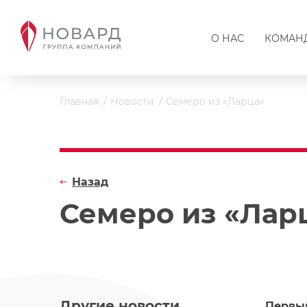
О НАС
КОМАН
Главная
Новости
Семеро из «Ларца»
Назад
Семеро из «Лар
Другие новости
Первый