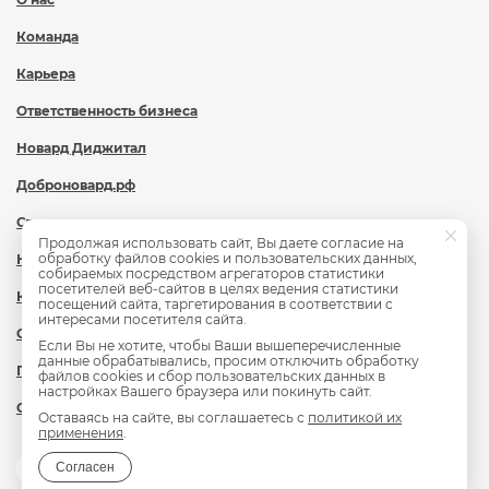
Команда
Карьера
Ответственность бизнеса
Новард Диджитал
Доброновард.рф
Статьи
Продолжая использовать сайт, Вы даете согласие на
обработку файлов cookies и пользовательских данных,
Новости
собираемых посредством агрегаторов статистики
посетителей веб-сайтов в целях ведения статистики
Контакты
посещений сайта, таргетирования в соответствии с
интересами посетителя сайта.
Охрана труда
Если Вы не хотите, чтобы Ваши вышеперечисленные
данные обрабатывались, просим отключить обработку
Политика обработки персональных данных
файлов cookies и сбор пользовательских данных в
настройках Вашего браузера или покинуть сайт.
Сведения об образовательной организации
Оставаясь на сайте, вы соглашаетесь с
политикой их
применения
.
Согласен