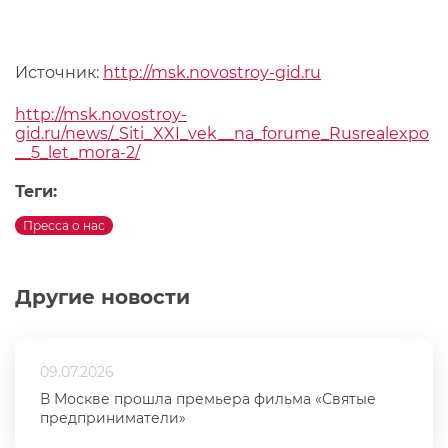
Источник:
http://msk.novostroy-gid.ru
http://msk.novostroy-
gid.ru/news/_Siti_XXI_vek__na_forume_Rusrealexpo
__5_let_mora-2/
Теги:
Пресса о нас
Другие новости
09.07.2026
В Москве прошла премьера фильма «Святые
предприниматели»