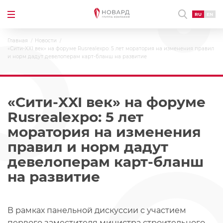
RU
EN
Главная
Новости
«Сити-XXI век» на форуме Rusrealexpo: 5 лет моратория на изменения правил
и норм дадут девелоперам карт-бланш на развитие
«Сити-XXI век» на форуме
Rusrealexpo: 5 лет
моратория на изменения
правил и норм дадут
девелоперам карт-бланш
на развитие
В рамках панельной дискуссии с участием
первого заместителя министра строительного