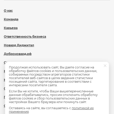
О нас
Команда
Карьера
Ответственность бизнеса
Новард Диджитал
Доброновард.рф
Статьи
Продолжая использовать сайт, Вы даете согласие на
обработку файлов cookies и пользовательских данных,
Новости
собираемых посредством агрегаторов статистики
посетителей веб-сайтов в целях ведения статистики
Контакты
посещений сайта, таргетирования в соответствии с
интересами посетителя сайта.
Охрана труда
Если Вы не хотите, чтобы Ваши вышеперечисленные
данные обрабатывались, просим отключить обработку
Политика обработки персональных данных
файлов cookies и сбор пользовательских данных в
настройках Вашего браузера или покинуть сайт.
Сведения об образовательной организации
Оставаясь на сайте, вы соглашаетесь с
политикой их
применения
.