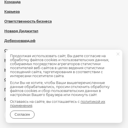
Команда
Карьера
Ответственность бизнеса
Новард Диджитал
Доброновард.рф
Статьи
Продолжая использовать сайт, Вы даете согласие на
обработку файлов cookies и пользовательских данных,
Новости
собираемых посредством агрегаторов статистики
посетителей веб-сайтов в целях ведения статистики
Контакты
посещений сайта, таргетирования в соответствии с
интересами посетителя сайта.
Охрана труда
Если Вы не хотите, чтобы Ваши вышеперечисленные
данные обрабатывались, просим отключить обработку
Политика обработки персональных данных
файлов cookies и сбор пользовательских данных в
настройках Вашего браузера или покинуть сайт.
Сведения об образовательной организации
Оставаясь на сайте, вы соглашаетесь с
политикой их
применения
.
Согласен