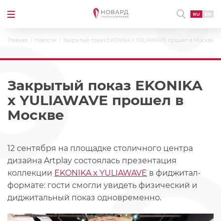
RU
EN
Главная
Новости
Закрытый показ EKONIKA x YULIAWAVE прошел в Москве
Закрытый показ EKONIKA
x YULIAWAVE прошел в
Москве
12 сентября на площадке столичного центра
дизайна Artplay состоялась презентация
коллекции
EKONIKA x YULIAWAVE
в фиджитал-
формате: гости смогли увидеть физический и
диджитальный показ одновременно.