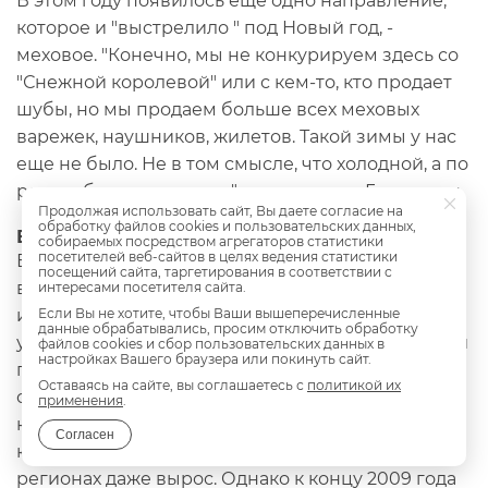
В этом году появилось еще одно направление,
которое и "выстрелило " под Новый год, -
меховое. "Конечно, мы не конкурируем здесь со
"Снежной королевой" или с кем-то, кто продает
шубы, но мы продаем больше всех меховых
варежек, наушников, жилетов. Такой зимы у нас
еще не было. Не в том смысле, что холодной, а по
росту объемов продаж ", - говорит г-н Газизулин.
Продолжая использовать сайт, Вы даете согласие на
обработку файлов cookies и пользовательских данных,
В новый год со старыми украшениями
собираемых посредством агрегаторов статистики
посетителей веб-сайтов в целях ведения статистики
Ежегодно продажи ювелирных изделий
посещений сайта, таргетирования в соответствии с
возрастают к концу года: по данным
интересами посетителя сайта.
исследовательской компании "Комкон",
Если Вы не хотите, чтобы Ваши вышеперечисленные
данные обрабатывались, просим отключить обработку
украшения - самый желанный подарок на Новый
файлов cookies и сбор пользовательских данных в
настройках Вашего браузера или покинуть сайт.
год. К тому же эти покупки традиционно
Оставаясь на сайте, вы соглашаетесь с
политикой их
считаются инвестициями. Поэтому даже в
применения
.
кризисном декабре 2008 года спрос на
Согласен
ювелирку оставался стабильным, а в некоторых
регионах даже вырос. Однако к концу 2009 года