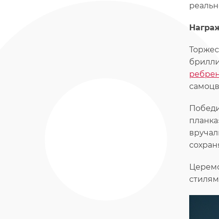
реальн
Награж
Торжес
брилли
ребре
самоцв
Победи
планка
вручал
сохран
Церемо
стилям