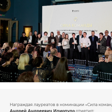
Награждая лауреатов в номинации «Сила коман
Андрей Андреевич Илиопуло
отметил: