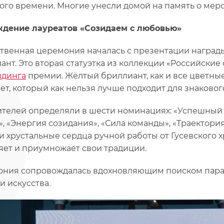
ого времени. Многие унесли домой на память о мер
дение лауреатов «Созидаем с любовью»
твенная церемония началась с презентации награды
ант. Это вторая статуэтка из коллекции «Российски
ндинга
премии. Жёлтый бриллиант, как и все цветны
ет, который как нельзя лучше подходит для знакового
телей определяли в шести номинациях: «Успешный д
», «Энергия созидания», «Сила команды», «Траектория
и хрустальные сердца ручной работы от Гусевского хр
яет и приумножает свои традиции.
ния сопровождалась вдохновляющим поиском пара
и искусства.