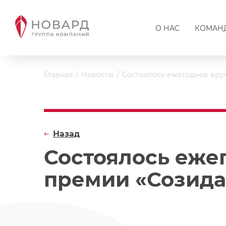
О НАС
КОМАН
Главная
Новости
Состоялось ежегодное вру
Назад
Состоялось еже
премии «Созида