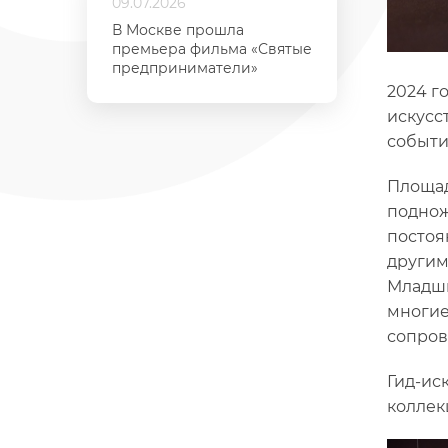
09.07.2026
В Москве прошла
премьера фильма «Святые
предприниматели»
2024 г
искусс
событи
Площад
поднож
постоя
другим
Младший
многие
сопров
Гид-ис
коллек