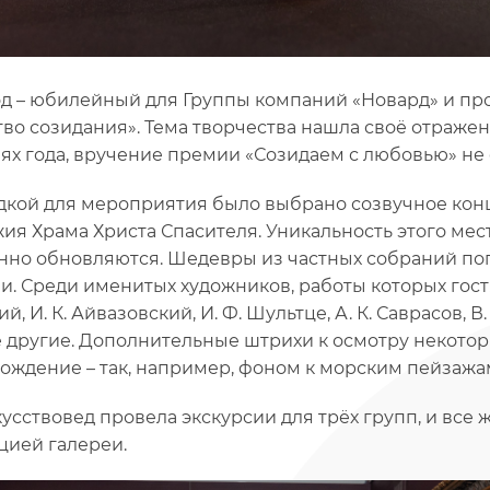
од – юбилейный для Группы компаний «Новард» и про
тво созидания». Тема творчества нашла своё отраже
ях года, вручение премии «Созидаем с любовью» не
кой для мероприятия было выбрано созвучное конц
ия Храма Христа Спасителя. Уникальность этого мест
нно обновляются. Шедевры из частных собраний поп
и. Среди именитых художников, работы которых гостя
, И. К. Айвазовский, И. Ф. Шультце, А. К. Саврасов, В. 
 другие. Дополнительные штрихи к осмотру некотор
ождение – так, например, фоном к морским пейзажа
кусствовед провела экскурсии для трёх групп, и вс
цией галереи.