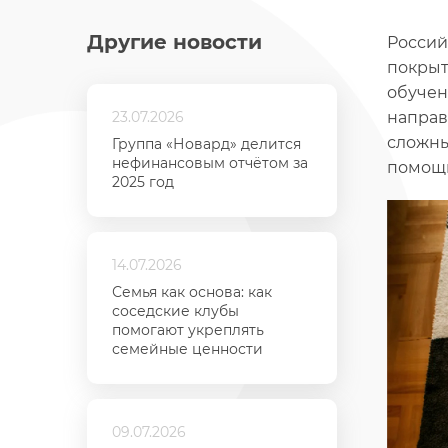
Другие новости
Россий
покрыт
обучен
23.07.2026
направ
сложны
Группа «Новард» делится
нефинансовым отчётом за
помощ
2025 год
14.07.2026
Семья как основа: как
соседские клубы
помогают укреплять
семейные ценности
09.07.2026