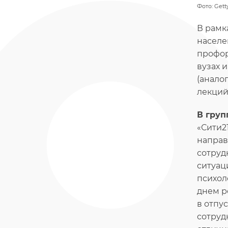
Фото: Gett
В рамк
населе
профор
вузах 
(анало
лекций
В груп
«Сити2
направ
сотруд
ситуац
психол
днем р
в отпу
сотруд