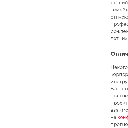
россий
семейн
отпуск
профес
рожден
летних
Отлич
Некото
корпор
инстру
Благот
стал п
проект
взаимо
на
кон
прогно