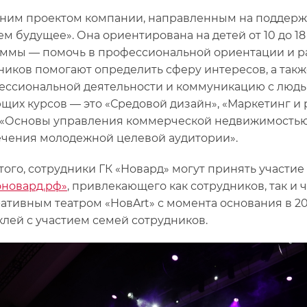
ним проектом компании, направленным на поддержк
ем будущее». Она ориентирована на детей от 10 до 18 
ммы — помочь в профессиональной ориентации и р
ников помогают определить сферу интересов, а такж
ессиональной деятельности и коммуникацию с людьм
щих курсов — это «Средовой дизайн», «Маркетинг и
, «Основы управления коммерческой недвижимость
чения молодежной целевой аудитории».
того, сотрудники ГК «Новард» могут принять участи
новард.рф»
, привлекающего как сотрудников, так и 
ативным театром «НовArt» с момента основания в 20
клей с участием семей сотрудников.