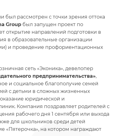
и был рассмотрен с точки зрения оттока
ha
Group
был запущен проект по
т открытие направлений подготовки в
ния в образовательные организации
ании) и проведение профориентационных
розничная сеть «Эконика», девелопер
идательного предпринимательства»
,
ное и социальное благополучие семей
мей с детьми в сложных жизненных
 оказание юридической и
линик. Компания поздравляет родителей с
ения рабочего дня 1 сентября или выхода
акже для школьников среди детей
е «Пятерочка», на котором награждают