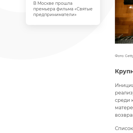
В Москве прошла
премьера фильма «Святые
предприниматели»
Фото: Gett
Крупн
Инициа
реализ
среди 
матере
возвра
Список