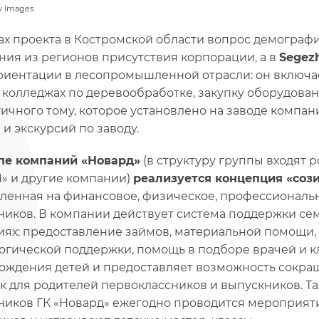
y Images
ах проекта в Костромской области вопрос демографи
ния из регионов присутствия корпорации, а в
Segez
иентации в лесопромышленной отрасли: он включае
и колледжах по деревообработке, закупку оборудова
гичного тому, которое установлено на заводе комп
 и экскурсий по заводу.
пе компаний «Новард»
(в структуру группы входят 
1» и другие компании)
реализуется концепция «соз
ленная на финансовое, физическое, профессиональ
ников. В компании действует система поддержки се
иях: предоставление займов, материальной помощи,
огической поддержки, помощь в подборе врачей и к
ождения детей и предоставляет возможность сокращ
ск для родителей первоклассников и выпускников. Т
ников ГК «Новард» ежегодно проводится мероприяти