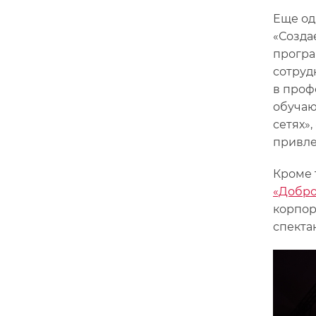
Еще од
«Созда
програ
сотруд
в проф
обучаю
сетях»
привле
Кроме 
«Добро
корпор
спекта