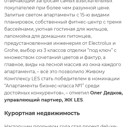
отвечающий запросам самых взыскательных
покупателей при более чем разумной цене.
Залитые светом апартаменты с 15-ю видами
планировок, собственный фитнес-центр с тремя
бассейнами, уютная гостиная для жильцов,
лапомойка для домашних питомцев,
предустановленная инженерия от Electrolux и
Grohe, выбор из 3 классов отделки “под ключ” с
множеством сочетаний цветов и фактур, а
главное, виды на лесной массив из окна каждого
апартамента, – всё это позволило Живому
Комплексу LES стать победителем в номинации
“Апартаменты бизнес-класса №1” среди
достойных конкурентов», – отметил
Олег Дедков,
управляющий партнер, ЖК LES
.
Курортная недвижимость
Настоящим прорывом года стал проект deluxe-