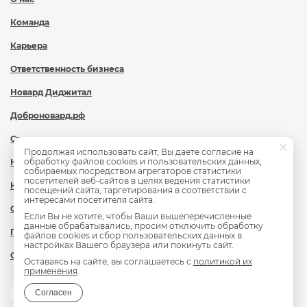
Команда
Карьера
Ответственность бизнеса
Новард Диджитал
Доброновард.рф
Статьи
Продолжая использовать сайт, Вы даете согласие на
обработку файлов cookies и пользовательских данных,
Новости
собираемых посредством агрегаторов статистики
посетителей веб-сайтов в целях ведения статистики
Контакты
посещений сайта, таргетирования в соответствии с
интересами посетителя сайта.
Охрана труда
Если Вы не хотите, чтобы Ваши вышеперечисленные
данные обрабатывались, просим отключить обработку
Политика обработки персональных данных
файлов cookies и сбор пользовательских данных в
настройках Вашего браузера или покинуть сайт.
Сведения об образовательной организации
Оставаясь на сайте, вы соглашаетесь с
политикой их
применения
.
Согласен