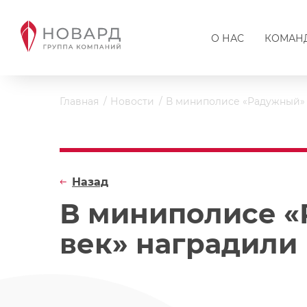
О НАС
КОМАН
Главная
Новости
В миниполисе «Радужный» 
Назад
В миниполисе «
век» наградили