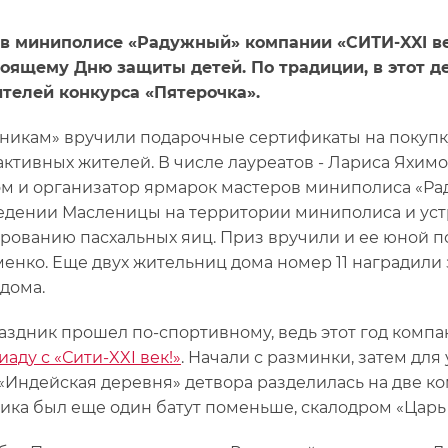
 в миниполисе «Радужный» компании «СИТИ-XXI в
оящему Дню защиты детей. По традиции, в этот д
телей конкурса «Пятерочка».
никам» вручили подарочные сертификаты на покупку
активных жителей. В числе лауреатов - Лариса Яхим
м и организатор ярмарок мастеров миниполиса «Рад
едении Масленицы на территории миниполиса и уст
рованию пасхальных яиц. Приз вручили и ее юной п
енко. Еще двух жительниц дома номер 11 наградил
 дома.
аздник прошел по-спортивному, ведь этот год комп
аду с «Сити-XXI век!»
. Начали с разминки, затем дл
 «Индейская деревня» детвора разделилась на две к
ика был еще один батут поменьше, скалодром «Царь 