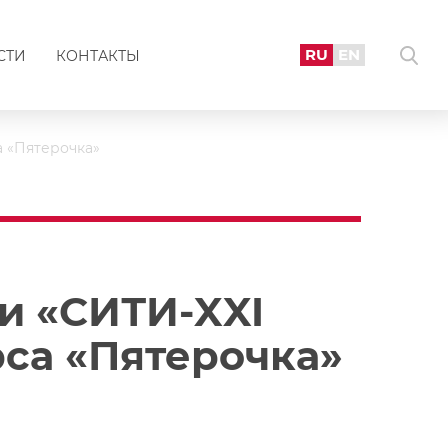
RU
EN
СТИ
КОНТАКТЫ
 «Пятерочка»
и «СИТИ-XXI
са «Пятерочка»