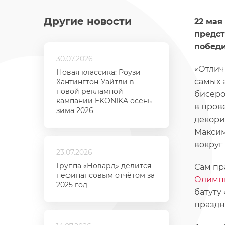
Другие новости
22 мая
предст
победи
30.07.2026
«Отлич
Новая классика: Роузи
самых 
Хантингтон-Уайтли в
новой рекламной
бисеро
кампании EKONIKA осень-
в пров
зима 2026
декори
Максим
вокруг
23.07.2026
Группа «Новард» делится
Сам пр
нефинансовым отчётом за
Олимпи
2025 год
батуту
праздн