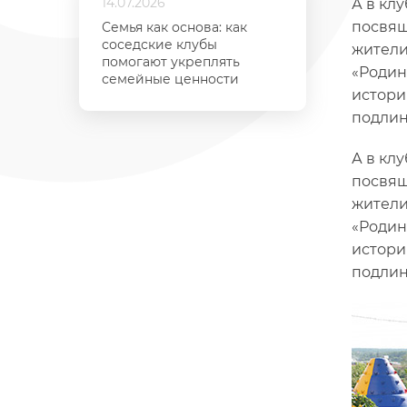
14.07.2026
А в кл
посвящ
Семья как основа: как
соседские клубы
жители
помогают укреплять
«Родин
семейные ценности
истори
подлин
А в кл
посвящ
жители
«Родин
истори
подлин