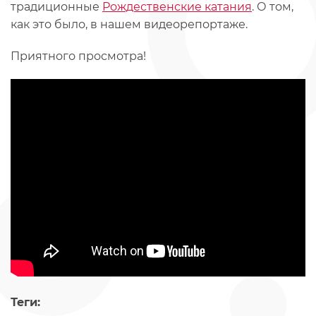
традиционные
Рождественские катания
. О том,
как это было, в нашем видеорепортаже.
Приятного просмотра!
Теги: