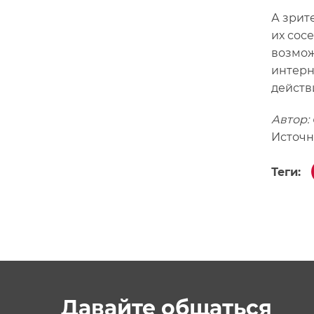
А зрит
их сос
возмож
интерн
действ
Автор:
Источн
Теги:
Давайте общаться