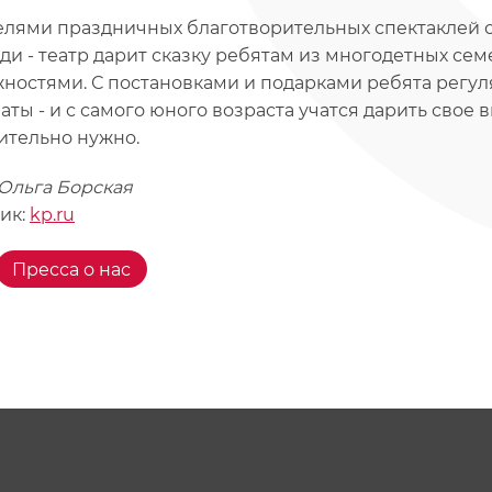
елями праздничных благотворительных спектаклей с
еди - театр дарит сказку ребятам из многодетных с
ностями. С постановками и подарками ребята регул
аты - и с самого юного возраста учатся дарить свое 
ительно нужно.
 Ольга Борская
ик:
kp.ru
Пресса о нас