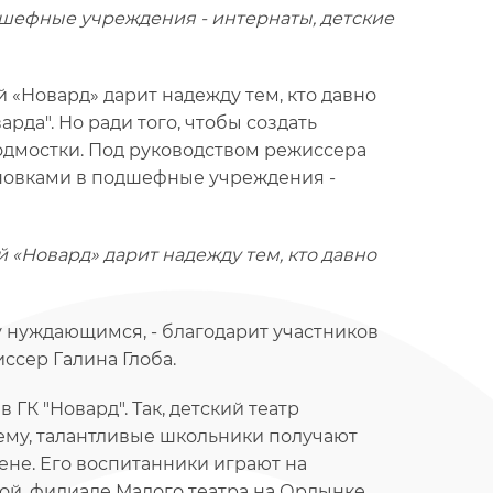
дшефные учреждения - интернаты, детские
 «Новард» дарит надежду тем, кто давно
рда". Но ради того, чтобы создать
одмостки. Под руководством режиссера
ановками в подшефные учреждения -
 «Новард» дарит надежду тем, кто давно
у нуждающимся, - благодарит участников
ссер Галина Глоба.
ГК "Новард". Так, детский театр
 ему, талантливые школьники получают
ене. Его воспитанники играют на
ой, филиале Малого театра на Ордынке,