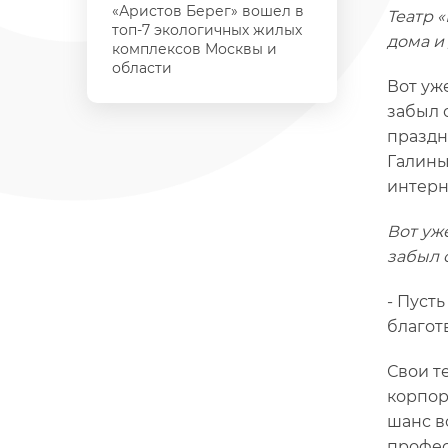
«Аристов Берег» вошел в
Театр 
топ-7 экологичных жилых
дома и
комплексов Москвы и
области
Вот уж
забыл 
праздн
Галины
интерн
Вот уж
забыл 
- Пуст
благот
Свои т
корпор
шанс в
профес