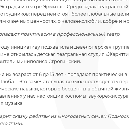
 Эстрады и театре Эрмитаж. Среди задач театральной 
сотрудников: перед ней стоят более глобальные цел
ям о вечных ценностях, о человеколюбии, добре и н
опадают практически в профессиональный театр.
 году инициативу подхватила и девелоперская группа
гине открылась детская театральная студия «Жар-пти
ители миниполиса Строгинский.
– а их возраст от 6 до 13 лет - попадают практически
 Глоба. - Это замечательная возможность сделать пе
ические навыки, которые бесценны в обычной жизни.
авлениях у нас настоящие костюмы, звукорежиссура
я музыка.
дарит сказку ребятам из многодетных семей Подмос
ностями.