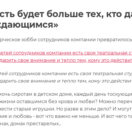
сть будет больше тех, кто 
ждающимся»
орческое хобби сотрудников компании превратилось
тей сотрудников компании есть своя театральная студ
 дарить свое внимание и тепло тем, кому это действи
мочь сиротам в детском доме, каждый день тоскующи
 жизни оставшимся без крова и любви? Можно пере
нести старые игрушки. Но разве в этим дело? И могут
е и любовь - вот что важно не меньше. И вот чего та
ах, домах престарелых...