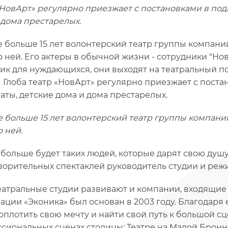
«НовАрт» регулярно приезжает с постановками в по
 дома престарелых.
е больше 15 лет волонтерский театр группы компаний
о ней. Его актеры в обычной жизни - сотрудники "Нова
ик для нуждающихся, они выходят на театральный п
 Глоба театр «НовАрт» регулярно приезжает с пост
аты, детские дома и дома престарелых.
е больше 15 лет волонтерский театр группы компаний
о ней.
ь больше будет таких людей, которые дарят свою душ
ворительных спектаклей руководитель студии и режи
еатральные студии развивают и компании, входящие в 
ации «Эконика» был основан в 2003 году. Благодаря
оплотить свою мечту и найти свой путь к большой сц
сиональных сценах столицы: Театре на Малой Бронн