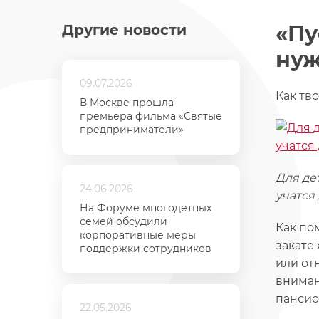
«Пу
Другие новости
ну
09.07.2026
Как тв
В Москве прошла
премьера фильма «Святые
предприниматели»
Для де
24.06.2026
учатся
На Форуме многодетных
семей обсудили
Как по
корпоративные меры
закате
поддержки сотрудников
или от
внимани
пансион
22.05.2026