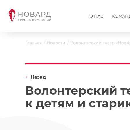
О НАС
КОМАН
Главная
Новости
Волонтерский театр «НовАр
Назад
Волонтерский те
к детям и стари