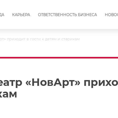
ДА
КАРЬЕРА
ОТВЕТСТВЕННОСТЬ БИЗНЕСА
НОВО
т» приходит в гости к детям и старикам
атр «НовАрт» прихо
кам