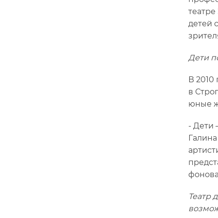
театре
детей 
зрител
Дети п
В 2010
в Стро
юные ж
- Дети 
Галина
артист
предст
фонова
Театр 
возмож