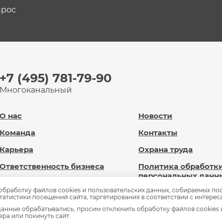
прос
+7 (495) 781-79-90
Многоканальный
О нас
Новости
Команда
Контакты
Карьера
Охрана труда
Ответственность бизнеса
Политика обработк
персональных данн
Новард Диджитал
 обработку файлов cookies и пользовательских данных, собираемых по
Сведения об
статистики посещений сайта, таргетирования в соответствии с интерес
Доброновард.рф
образовательной
анные обрабатывались, просим отключить обработку файлов cookies 
организации
ра или покинуть сайт.
Статьи