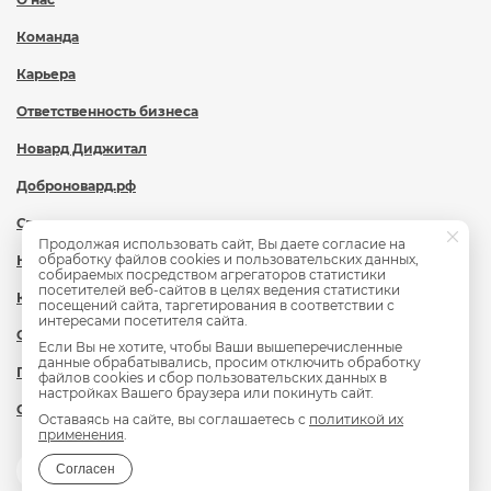
Команда
Карьера
Ответственность бизнеса
Новард Диджитал
Доброновард.рф
Статьи
Продолжая использовать сайт, Вы даете согласие на
обработку файлов cookies и пользовательских данных,
Новости
собираемых посредством агрегаторов статистики
посетителей веб-сайтов в целях ведения статистики
Контакты
посещений сайта, таргетирования в соответствии с
интересами посетителя сайта.
Охрана труда
Если Вы не хотите, чтобы Ваши вышеперечисленные
данные обрабатывались, просим отключить обработку
Политика обработки персональных данных
файлов cookies и сбор пользовательских данных в
настройках Вашего браузера или покинуть сайт.
Сведения об образовательной организации
Оставаясь на сайте, вы соглашаетесь с
политикой их
применения
.
Согласен