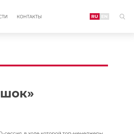
RU
EN
СТИ
КОНТАКТЫ
 шок»
О-сессия, в ходе которой топ-менеджеры