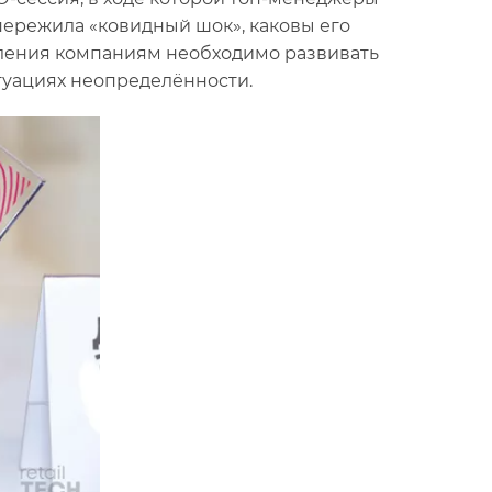
 пережила «ковидный шок», каковы его
вления компаниям необходимо развивать
туациях неопределённости.