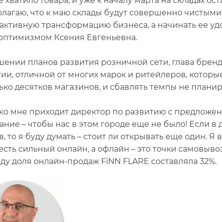
е хватило товара, и уже к началу марта на складах о
лагаю, что к маю склады будут совершенно чистыми. 
 активную трансформацию бизнеса, а начинать ее удо
оптимизмом Ксения Евгеньевна.
шении планов развития розничной сети, глава брен
гии, отличной от многих марок и ритейлеров, которы
ько десятков магазинов, и сбавлять темпы не планир
 ко мне приходит директор по развитию с предложен
ание – чтобы нас в этом городе еще не было! Если в 
, то я буду думать – стоит ли открывать еще один. Я 
 есть сильный онлайн, а офлайн – это точки самовыво
оду доля онлайн-продаж FiNN FLARE составляла 32%.