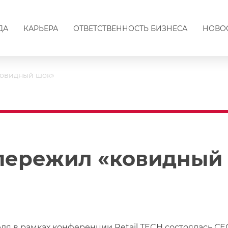
ДА
КАРЬЕРА
ОТВЕТСТВЕННОСТЬ БИЗНЕСА
НОВО
ковидный шок»
 пережил «ковидный
еля в рамках конференции Retail TECH состоялась СЕ