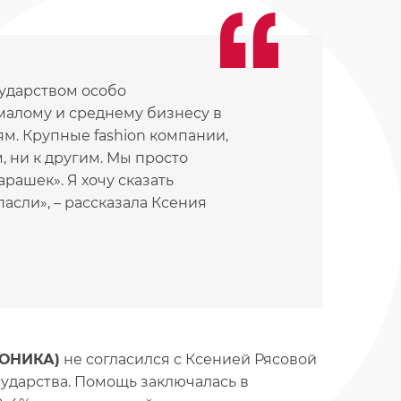
сударством особо
малому и среднему бизнесу в
м. Крупные fashion компании,
м, ни к другим. Мы просто
рашек». Я хочу сказать
асли», – рассказала Ксения
КОНИКА)
не согласился с Ксенией Рясовой
сударства. Помощь заключалась в