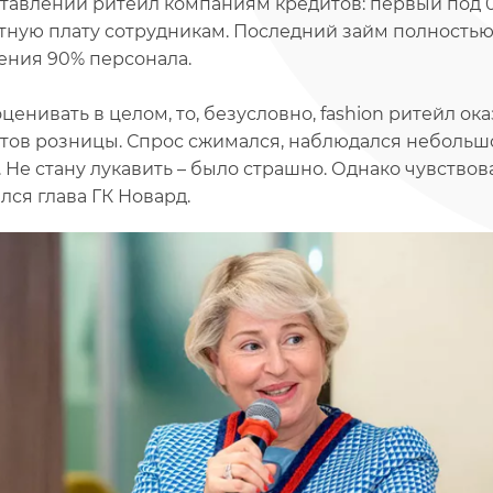
тавлении ритейл компаниям кредитов: первый под 0-
тную плату сотрудникам. Последний займ полностью
ения 90% персонала.
оценивать в целом, то, безусловно, fashion ритейл о
тов розницы. Спрос сжимался, наблюдался небольшо
. Не стану лукавить – было страшно. Однако чувствова
лся глава ГК Новард.