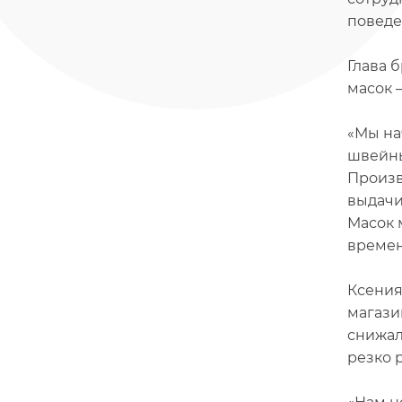
поведе
Глава 
масок 
«Мы на
швейны
Произв
выдачи
Масок 
времен
Ксения
магази
снижал
резко 