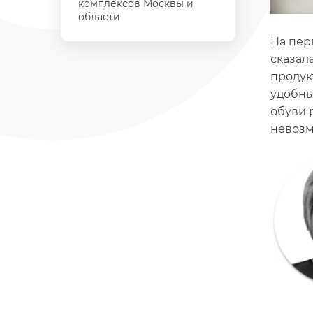
комплексов Москвы и
области
На пер
сказал
продук
удобны
обуви 
невозм