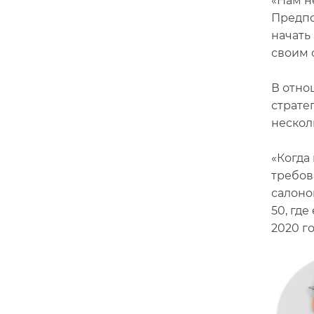
«Нам н
Предпо
начать
своим 
В отно
страте
нескол
«Когда
требов
салонов
50, где
2020 г