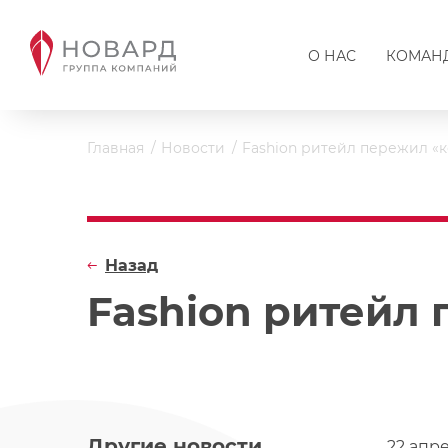
О НАС
КОМАН
Главная
Новости
Fashion ритейл пережил «
Назад
Fashion ритейл
Другие новости
22 апр