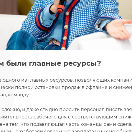
м были главные ресурсы?
е одного из главных ресурсов, позволяющих компани
чески полной остановки продаж в офлайне и снижени
ал, команду.
 сложно, и даже стыдно просить персонал писать за
жительность рабочего дня с соответствующим сниже
ена тем, что подавляющая часть команды сами сделал
ники не работали совсем, но зарплата у них не обнул