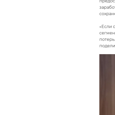
предос
зарабо
сохран
«Если 
сегмен
потерь
подели