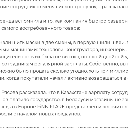
ние сотрудников меня сильно тронуло», – рассказала
бренда вспомнила и то, как компания быстро развер
– самого востребованного товара:
чали шить маски в две смены, в первую шили швеи, а 
ми машинами: технологи, конструктора, инженеры,
одительность их была не высока, но такой двойной у
 сотрудникам регулярной зарплаты. Собственно, вып
можно было продать сколько угодно, хоть три миллио
и, когда покупатели начали активно возвращаться в
 Рясова рассказала, что в Казахстане зарплату сотр
нов платило государство, в Беларуси магазины не за
ась, а в Европе FiNN FLARE представлен исключитель
росли с началом новых локдаунов.