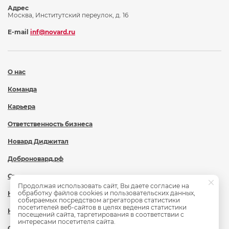
Адрес
Москва, Институтский переулок, д. 16
E-mail
inf@novard.ru
О нас
Команда
Карьера
Ответственность бизнеса
Новард Диджитал
Доброновард.рф
Статьи
Продолжая использовать сайт, Вы даете согласие на
обработку файлов cookies и пользовательских данных,
Новости
собираемых посредством агрегаторов статистики
посетителей веб-сайтов в целях ведения статистики
Контакты
посещений сайта, таргетирования в соответствии с
интересами посетителя сайта.
Охрана труда