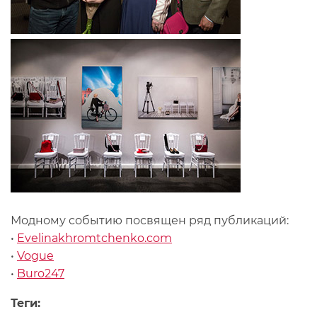
Модному событию посвящен ряд публикаций:
•
Evelinakhromtchenko.com
•
Vogue
•
Buro247
Теги: