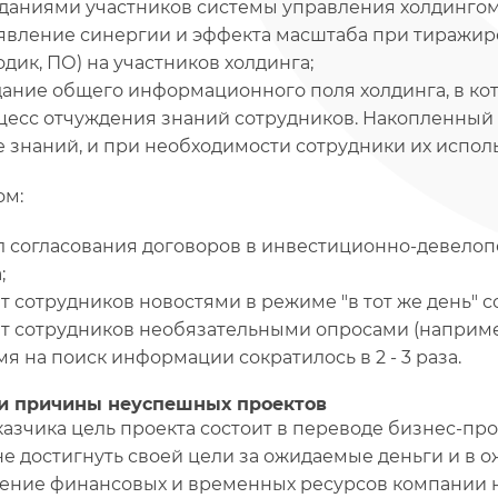
даниями участников системы управления холдингом
явление синергии и эффекта масштаба при тиражир
дик, ПО) на участников холдинга;
дание общего информационного поля холдинга, в кот
цесс отчуждения знаний сотрудников. Накопленный о
е знаний, и при необходимости сотрудники их испол
ом:
л согласования договоров в инвестиционно-девелоп
;
т сотрудников новостями в режиме "в тот же день" с
ат сотрудников необязательными опросами (например,
я на поиск информации сократилось в 2 - 3 раза.
и причины неуспешных проектов
казчика цель проекта состоит в переводе бизнес-про
 не достигнуть своей цели за ожидаемые деньги и в о
ение финансовых и временных ресурсов компании н