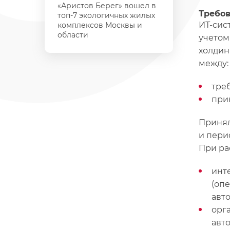
«Аристов Берег» вошел в
Требов
топ-7 экологичных жилых
ИТ-сис
комплексов Москвы и
области
учетом
холдин
между:
тре
при
Принял
и пери
При ра
инт
(оп
авт
орг
авт