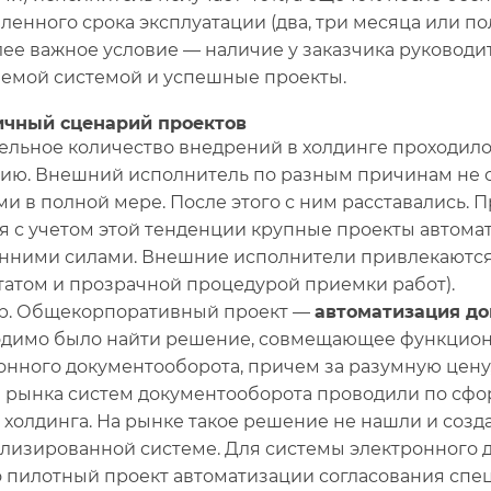
ленного срока эксплуатации (два, три месяца или пол
ее важное условие — наличие у заказчика руководи
емой системой и успешные проекты.
ичный сценарий проектов
ельное количество внедрений в холдинге проходило
ию. Внешний исполнитель по разным причинам не с
ми в полной мере. После этого с ним расставались. 
я с учетом этой тенденции крупные проекты автома
нними силами. Внешние исполнители привлекаются 
татом и прозрачной процедурой приемки работ).
р. Общекорпоративный проект —
автоматизация д
димо было найти решение, совмещающее функциона
онного документооборота, причем за разумную цену,
 рынка систем документооборота проводили по сф
 холдинга. На рынке такое решение не нашли и созд
лизированной системе. Для системы электронного 
 пилотный проект автоматизации согласования спе