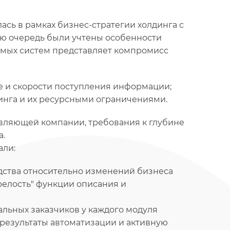
лась в рамках бизнес-стратегии холдинга с
ую очередь были учтены особенности
уемых систем представляет компромисс
е и скорости поступления информации;
инга и их ресурсными ограничениями.
вляющей компании, требования к глубине
а.
али:
дства относительно изменений бизнеса
релость" функции описания и
льных заказчиков у каждого модуля
 результаты автоматизации и активную