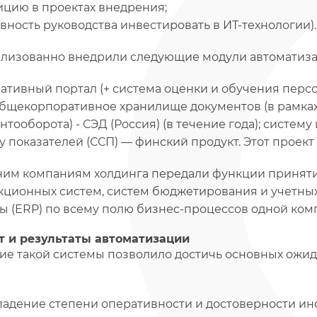
ицию в проектах внедрения;
вность руководства инвестировать в ИТ-технологии).
лизованно внедрили следующие модули автоматиза
ативный портал (+ система оценки и обучения персо
 общекорпоративное хранилище документов (в рамка
нтооборота) - СЭД (Россия) (в течение года); систе
у показателей (ССП) — финский продукт. Этот проект
им компаниям холдинга передали функции принят
кционных систем, систем бюджетирования и учетны
ы (ERP) по всему полю бизнес-процессов одной комп
 и результаты автоматизации
ие такой системы позволило достичь основных ожида
падение степени оперативности и достоверности ин