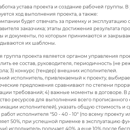
работка устава проекта и создание рабочей группы. 
уется ход выполнения проекта, а также:
компании будет отвечать за приемку и эксплуатацию 
авителя заказчика; этапы достижения результата про
ы и документы, по которым принимаются и закрываю
дываются их шаблоны.
я группа проекта является органом управления прое
лить ее состав, руководителя, периодичность (не ре
ола; 3) конкурс (тендер) внешних исполнителей.
ний исполнитель, привлекаемый к проекту, выбирае
ческие предложения сравнивают по степени прорабо
ации требований; 4) важные моменты в договоре. В 
ство ресурсов для выполнения всего прописанного о
икации исполнителей), указать общую стоимость и с
работ исполнителя "50 - 40 - 10" (по всему проекту 
ляет 50%, при успешной приемке в эксплуатацию фу
чи) исполнитель получает 40%, а еще 10% после бе