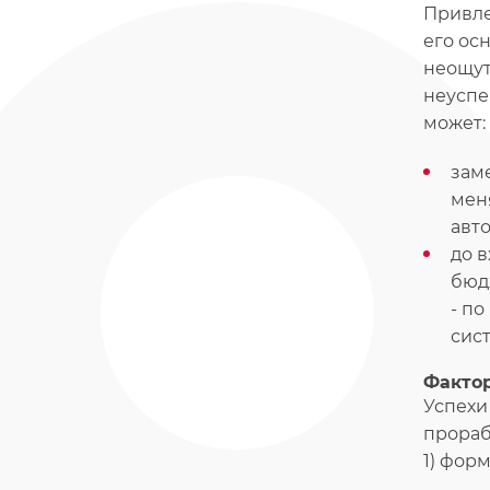
Привле
его ос
неощут
неуспе
может:
зам
мен
авт
до в
бюд
- п
сист
Факто
Успехи
прораб
1) фор