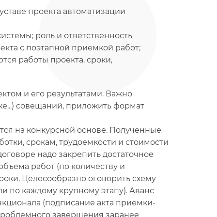
В уставе проекта автоматизации
системы; роль и ответственность
екта с поэтапной приемкой работ;
тся работы проекта, сроки,
ктом и его результатами. Важно
же...) совещаний, приложить формат
тся на конкурсной основе. Полученные
тки, срокам, трудоемкости и стоимости
договоре надо закрепить достаточное
бъема работ (по количеству и
роки. Целесообразно оговорить схему
или по каждому крупному этапу). Аванс
нкционала (подписание акта приемки-
спроблемного завершения заранее