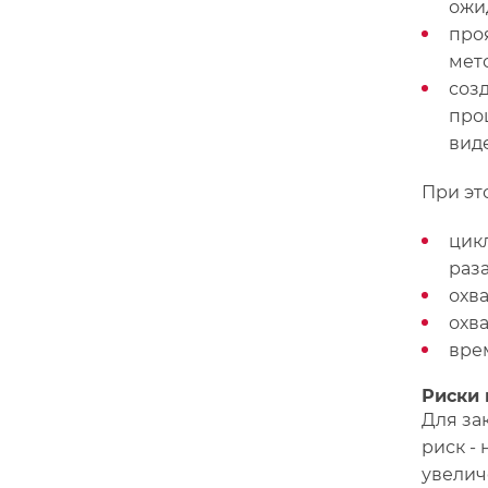
ожи
про
мето
соз
про
вид
При эт
цик
раза
охва
охв
врем
Риски 
Для за
риск -
увелич