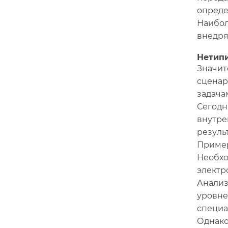
опреде
Наибол
внедря
Нетип
Значит
сценар
задача
Сегодн
внутре
резуль
Приме
Необхо
электр
Анализ
уровне
специа
Однако