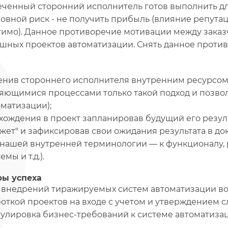
ченный сторонний исполнитель готов выполнить дл
новной риск - не получить прибыль (влияние репута
имо). Данное противоречие мотивации между заказ
шных проектов автоматизации. Снять данное против
енив стороннего исполнителя внутренним ресурсом 
яющимися процессами только такой подход и позво
оматизации);
хождения в проект запланировав будущий его резуль
жет" и зафиксировав свои ожидания результата в до
о нашей внутренней терминологии — к функционалу, 
емы и т.д.).
ры успеха
 внедрений тиражируемых систем автоматизации в
откой проектов на входе с учетом и утверждением 
мулировка бизнес-требований к системе автоматиза