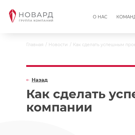
О НАС
КОМАН
Главная
Новости
Как сделать успешным про
Назад
Как сделать ус
компании