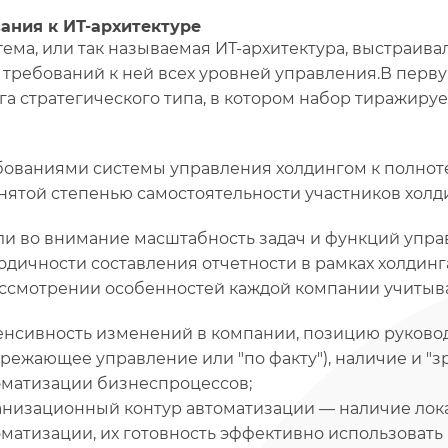
ания к ИТ-архитектуре
тема, или так называемая ИТ-архитектура, выстраива
 требований к ней всех уровней управления.В перв
га стратегического типа, в котором набор тиражир
бованиями системы управления холдингом к полнот
нятой степенью самостоятельности участников холд
и во внимание масштабность задач и функций упра
одичности составления отчетности в рамках холдинг
ссмотрении особенностей каждой компании учитыв
енсивность изменений в компании, позицию руково
ережающее управление или "по факту"), наличие и "з
оматизации бизнеспроцессов;
анизационный контур автоматизации — наличие лока
оматизации, их готовность эффективно использовать