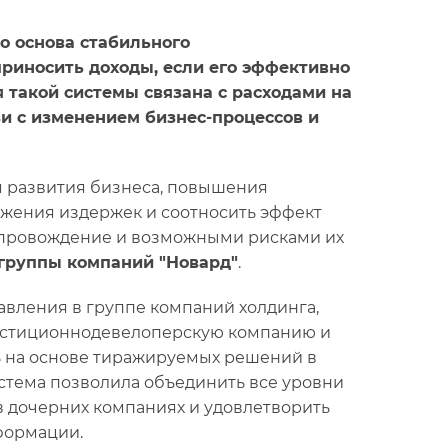
о основа стабильного
приносить доходы, если его эффективно
я такой системы связана с расходами на
зи с изменением бизнес-процессов и
я развития бизнеса, повышения
ижения издержек и соотносить эффект
сопровождение и возможными рисками их
группы компаний "Новард"
.
вления в группе компаний холдинга,
вестиционнодевелоперскую компанию и
сь на основе тиражируемых решений в
стема позволила объединить все уровни
в дочерних компаниях и удовлетворить
формации.