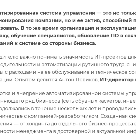
тизированная система управления — это не тольк
онирования компании, но и ее актив, способный 
зовать. В то же время организация и эксплуатаци
вку, обучение специалистов, обновление ПО в свя
аний к системе со стороны бизнеса.
дителю важно понимать значимость ИТ-проектов дл
одительности и автоматизации рутинного труда, сн
ы с расходами на ее обслуживание и техническое 
ации. Опытом делится Антон Левиков,
ИТ-директор 
отка и внедрение автоматизированной системы упра
няющего ряд бизнесов (сеть обувных каскетов, ин
продолжались в течение нескольких лет и проводили
ничестве с компанией-разработчиком. Созданная си
ения — от холдинга до отдельного бизнес-процесса 
ности менеджмента в достоверной и актуальной ин