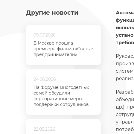
Другие новости
Автома
функци
исполь
09.07.2026
устано
требов
В Москве прошла
премьера фильма «Святые
предприниматели»
Руково
произв
систем
реализ
24.06.2026
На Форуме многодетных
Разраб
семей обсудили
корпоративные меры
объеди
поддержки сотрудников
др.), 
сотруд
управл
22.05.2026
потреб