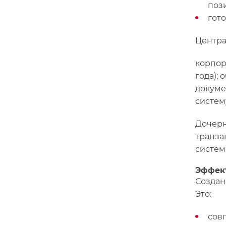
поз
гото
Центра
корпор
года);
докуме
систем
Дочерн
транза
систем
Эффект
Создан
Это:
сов