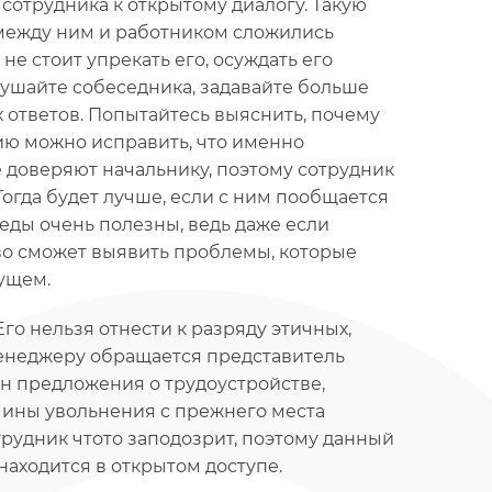
сотрудника к открытому диалогу. Такую
 между ним и работником сложились
е стоит упрекать его, осуждать его
лушайте собеседника, задавайте больше
 ответов. Попытайтесь выяснить, почему
ию можно исправить, что именно
 доверяют начальнику, поэтому сотрудник
огда будет лучше, если с ним пообщается
седы очень полезны, ведь даже если
тво сможет выявить проблемы, которые
ущем.
го нельзя отнести к разряду этичных,
менеджеру обращается представитель
он предложения о трудоустройстве,
чины увольнения с прежнего места
отрудник чтото заподозрит, поэтому данный
находится в открытом доступе.