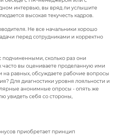
ной беседе с HR-менеджером или с
одном интервью, вы вряд ли услышите
юдается высокая текучесть кадров.
оводителя. Не все начальники хорошо
адачи перед сотрудниками и корректно
 подчиненными, сколько раз они
ак часто вы оцениваете проделанную ими
ми на равных, обсуждаете рабочие вопросы
ия? Для диагностики уровня лояльности и
улярные анонимные опросы - опять же
лю увидеть себя со стороны,
онусов приобретает принцип