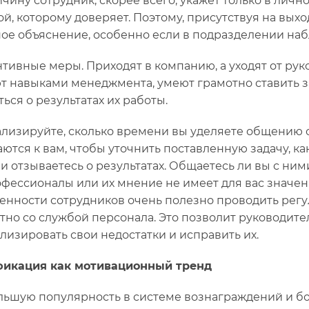
ичину сотрудник, скорее всего, укажет только в лич
ой, которому доверяет. Поэтому, присутствуя на вых
ое объяснение, особенно если в подразделении набл
тивные меры. Приходят в компанию, а уходят от рук
т навыками менеджмента, умеют грамотно ставить з
ься о результатах их работы.
лизируйте, сколько времени вы уделяете общению с
ются к вам, чтобы уточнить поставленную задачу, к
 и отзываетесь о результатах. Общаетесь ли вы с ни
офессионалы или их мнение не имеет для вас значен
енности сотрудников очень полезно проводить рег
тно со службой персонала. Это позволит руководите
лизировать свои недостатки и исправить их.
фикация как мотивационный тренд
льшую популярность в системе вознаграждений и б