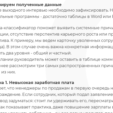
зируем полученные данные
 выходного интервью необходимо зафиксировать. Не
льные программы - достаточно таблицы в Word или E
а-классификатор поможет выявить системные прич
ции, отсутствие перспектив карьерного роста или
тива. К примеру, мы ведем карточку уволенных сотр
ца). В этом случае очень важна конкретная информа
ть два уровня - общий и частный.
лании руководитель может оставить в таблице комм
нее рассмотрим три самых распространенных причи
 из них.
а 1. Невысокая заработная плата
рет, что менеджеры по продажам в первую очередь
раждение. Если сотрудник, который подал заявление 
овод задуматься: стоит ли удерживать его, пересмат
Как показывает практика, даже повышение зарплаты