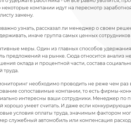
лго удержать работника - он все равно уволится, пр
 некоторые компании идут на пересмотр заработной 
листу замену.
важно узнать, рассказал ли менеджер о своем решени
удерживать, иначе группа самых ценных сотрудников
тивные меры. Один из главных способов удержания
ль предложений на рынке. Сюда относится анализ не
шения оклада и процентной части, состава социальн
й труда.
мониторинг необходимо проводить не реже чем раз в
ование сопоставимые компании, то есть фирмы-конк
иально интересны ваши сотрудники. Менеджер по пр
й хорошо умеет считать. И даже если конкурирующ
овые условия оплаты труда, значимым фактором мог
ер служебный автомобиль или компенсация расходо