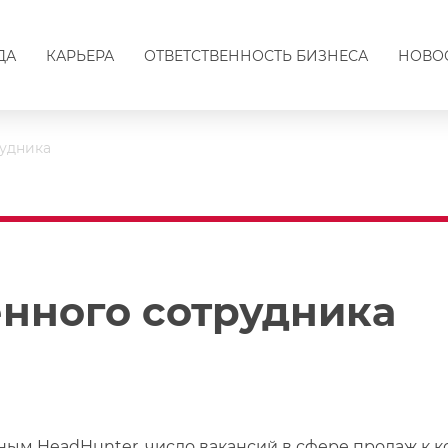
ДА
КАРЬЕРА
ОТВЕТСТВЕННОСТЬ БИЗНЕСА
НОВО
рудника
енного сотрудника
ным HeadHunter, число вакансий в сфере продаж к ко