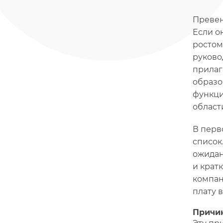
Превен
Если о
ростом
руково
прилаг
образо
функци
област
В перв
список
ожидан
и крат
компан
плату 
Причин