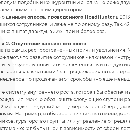
водим подобный конкурентный анализ не реже двух 
аем с коммерческим директором.
но д
анным опроса, проведенного HeadHunter
в 201
шихся сотрудников, и даже не по одному разу. Так, 4
ика в штат дважды, а 22% - три и более раз.
а 2. Отсутствие карьерного роста
на из самых распространенных причин увольнения.
рждают, что развитие сотрудников - ключевой инст
ить текучесть, повысить вовлеченность и продуктив
оставаться в компании без продвижения по карьерно
неджеров по продажам этот срок обычно еще меньше 
те систему внутреннего роста, которая бы обеспеч
раждения. Можно обозначить следующие ступени ра
й менеджер, ведущий менеджер, супервайзер. Для к
очия. Например, в обязанности старшего менеджер
ников, кураторство группы или управление определе
истема может быть иной в зависимости от сферы де