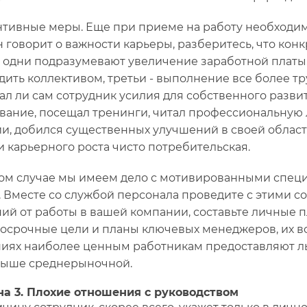
тивные меры. Еще при приеме на работу необходим
н говорит о важности карьеры, разберитесь, что кон
 одни подразумевают увеличение заработной платы,
дить коллективом, третьи - выполнение все более тр
ал ли сам сотрудник усилия для собственного разви
вание, посещал тренинги, читал профессиональную 
и, добился существенных улучшений в своей област
и карьерного роста чисто потребительская.
ом случае мы имеем дело с мотивированными специа
. Вместе со службой персонала проведите с этими с
ий от работы в вашей компании, составьте личные 
косрочные цели и планы ключевых менеджеров, их в
иях наиболее ценным работникам предоставляют ль
выше среднерыночной.
а 3. Плохие отношения с руководством