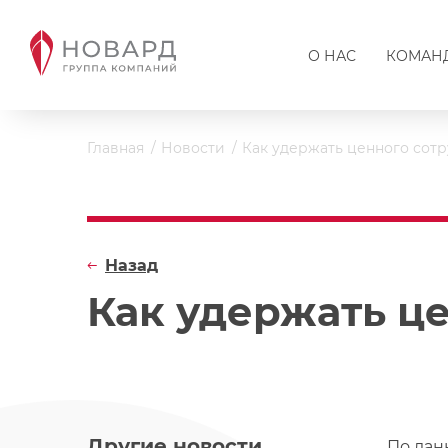
О НАС
КОМАН
Главная
Новости
Как удержать ценного сот
Назад
Как удержать ц
Другие новости
По дан