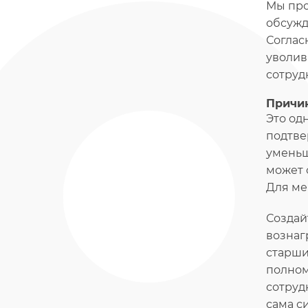
Мы про
обсужд
Соглас
уволив
сотрудн
Причин
Это од
подтве
уменьш
может 
Для ме
Создай
вознаг
старши
полном
сотруд
сама с