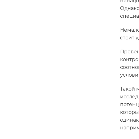
ненадо
Однако
специа
Немало
стоит 
Превен
контро
соотно
услови
Такой 
исслед
потенц
которы
одинак
наприм