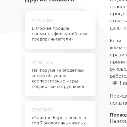
сравне
продаж
09.07.2026
отпуст
дальн
В Москве прошла
премьера фильма «Святые
предприниматели»
Если н
коммер
правил
принят
24.06.2026
руково
На Форуме многодетных
семей обсудили
работо
корпоративные меры
"№" 1 за
поддержки сотрудников
Прежде
попыта
22.05.2026
Провод
«Аристов Берег» вошел в
На это
топ-7 экологичных жилых