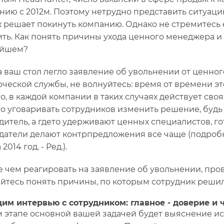
нию с 2012м. Поэтому нетрудно представить ситуаци
 решает покинуть компанию. Однако не стремитесь е
ить. Как понять причины ухода ценного менеджера и
ейшем?
а ваш стол легло заявление об увольнении от ценно
ческой службы, не волнуйтесь: время от времени эт
о, в каждой компании в таких случаях действует своя
о уговаривать сотрудников изменить решение, будь
дитель, а гдето удерживают ценных специалистов, го
датели делают контрпредложения все чаще (подробнее
 2014 год. - Ред.).
 чем реагировать на заявление об увольнении, про
йтесь понять причины, по которым сотрудник реши
им интервью с сотрудником: главное - доверие и 
м этапе основной вашей задачей будет выяснение ис