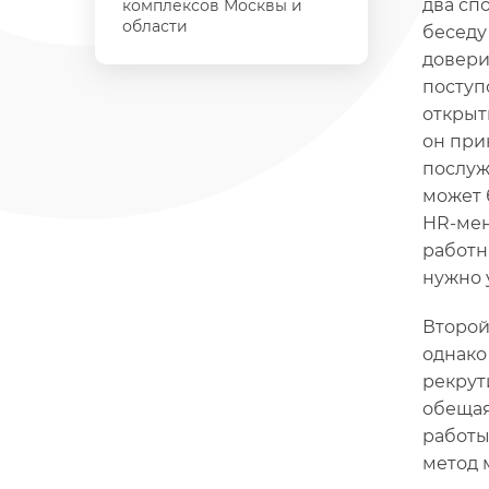
два сп
комплексов Москвы и
области
беседу
довери
поступ
открыт
он при
послуж
может 
HR-мен
работн
нужно 
Второй
однако
рекрут
обещая
работы
метод 