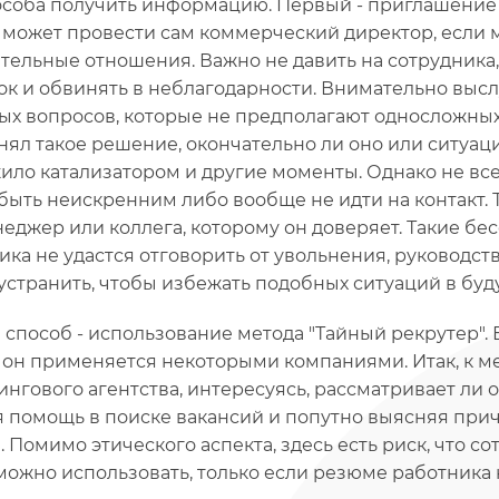
особа получить информацию. Первый - приглашение 
 может провести сам коммерческий директор, если
тельные отношения. Важно не давить на сотрудника, н
ок и обвинять в неблагодарности. Внимательно выс
ых вопросов, которые не предполагают односложных
нял такое решение, окончательно ли оно или ситуац
ило катализатором и другие моменты. Однако не все
быть неискренним либо вообще не идти на контакт. Т
еджер или коллега, которому он доверяет. Такие бе
ика не удастся отговорить от увольнения, руководс
устранить, чтобы избежать подобных ситуаций в буд
 способ - использование метода "Тайный рекрутер". Е
 он применяется некоторыми компаниями. Итак, к 
ингового агентства, интересуясь, рассматривает ли 
 помощь в поиске вакансий и попутно выясняя при
. Помимо этического аспекта, здесь есть риск, что с
можно использовать, только если резюме работника 