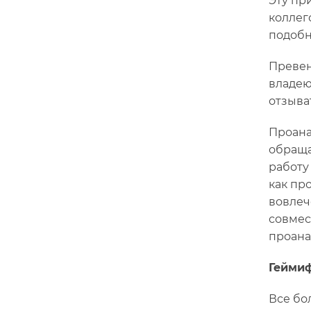
Эту пр
коллег
подобн
Превен
владею
отзыват
Проана
обраща
работу
как пр
вовлеч
совмес
проана
Гейми
Все бо