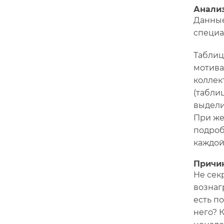
Анали
Данные
специа
Таблиц
мотива
коллек
(табли
выдели
При же
подроб
каждой
Причин
Не сек
вознаг
есть п
него? 