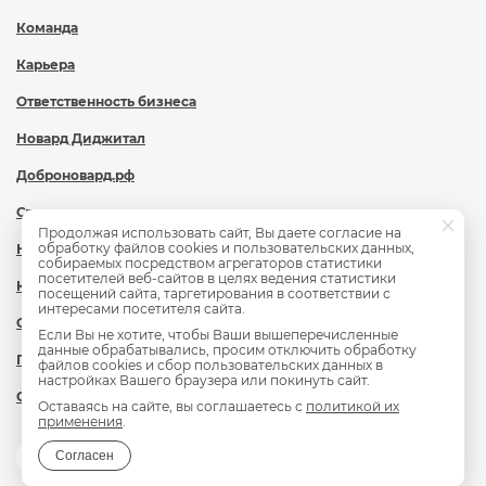
Команда
Карьера
Ответственность бизнеса
Новард Диджитал
Доброновард.рф
Статьи
Продолжая использовать сайт, Вы даете согласие на
обработку файлов cookies и пользовательских данных,
Новости
собираемых посредством агрегаторов статистики
посетителей веб-сайтов в целях ведения статистики
Контакты
посещений сайта, таргетирования в соответствии с
интересами посетителя сайта.
Охрана труда
Если Вы не хотите, чтобы Ваши вышеперечисленные
данные обрабатывались, просим отключить обработку
Политика обработки персональных данных
файлов cookies и сбор пользовательских данных в
настройках Вашего браузера или покинуть сайт.
Сведения об образовательной организации
Оставаясь на сайте, вы соглашаетесь с
политикой их
применения
.
Согласен