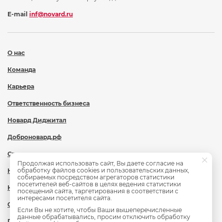
E-mail
inf@novard.ru
О нас
Команда
Карьера
Ответственность бизнеса
Новард Диджитал
Доброновард.рф
Статьи
Продолжая использовать сайт, Вы даете согласие на
обработку файлов cookies и пользовательских данных,
Новости
собираемых посредством агрегаторов статистики
посетителей веб-сайтов в целях ведения статистики
Контакты
посещений сайта, таргетирования в соответствии с
интересами посетителя сайта.
Охрана труда
Если Вы не хотите, чтобы Ваши вышеперечисленные
данные обрабатывались, просим отключить обработку
Политика обработки персональных данных