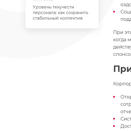
озд
Уровень текучести
Соц
персонала: как сохранить
стабильный коллектив
под
При эт
когда 
действ
спонсо
Пр
Корпор
Отк
сот
отч
Сис
Дос