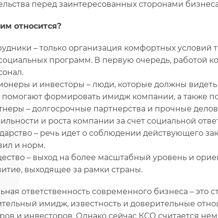
ельства перед заинтересованных сторонами бизнеса
ним относится?
рудники – только организация комфортных условий т
социальных программ. В первую очередь, работой к
сонал.
ионеры и инвесторы – люди, которые должны видеть 
 помогают формировать имидж компании, а также по
тнеры – долгосрочные партнерства и прочные деловы
бильности и роста компании за счет социальной отве
ударство – речь идет о соблюдении действующего зак
вил и норм.
ество – выход на более масштабный уровень и орие
витие, выходящее за рамки страны.
ьная ответственность современного бизнеса – это 
тельный имидж, известность и доверительные отнош
ров и инвесторов. Однако сейчас КСО считается не