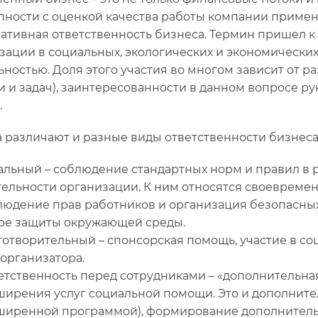
пности с оценкой качества работы компании применя
ативная ответственность бизнеса. Термин пришел к 
зации в социальных, экологических и экономических 
ьностью. Доля этого участия во многом зависит от 
и и задач), заинтересованности в данном вопросе ру
.
 различают и разные виды ответственности бизнеса
альный – соблюдение стандартных норм и правил в 
тельности организации. К ним относятся своевремен
людение прав работников и организация безопасных
ре защиты окружающей среды.
готворительный – спонсорская помощь, участие в со
 организатора.
етственность перед сотрудниками – «дополнительная»
ширения услуг социальной помощи. Это и дополнит
ширенной программой), формирование дополнительн