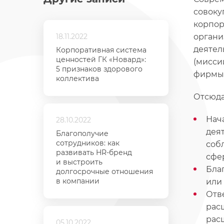
совоку
корпор
18.11.2022
органи
деятел
Корпоративная система
ценностей ГК «Новард»:
(мисси
5 признаков здорового
фирмы
коллектива
Отсюда
Нач
28.10.2022
дея
Благополучие
сотрудников: как
соб
развивать HR-бренд
сфе
и выстроить
Бла
долгосрочные отношения
в компании
или
Отв
рас
рас
05.10.2022