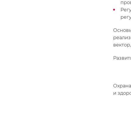
про
Рег
рег
Основы
реализ
вектор
Развит
Охрана
и здор