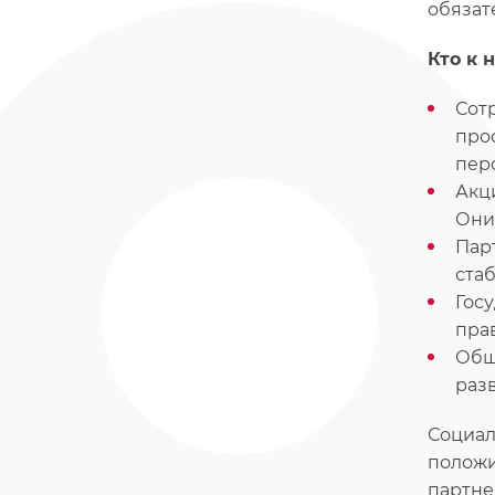
обязат
Кто к 
Сот
про
пер
Акц
Они
Пар
ста
Гос
пра
Общ
раз
Социал
положи
партне