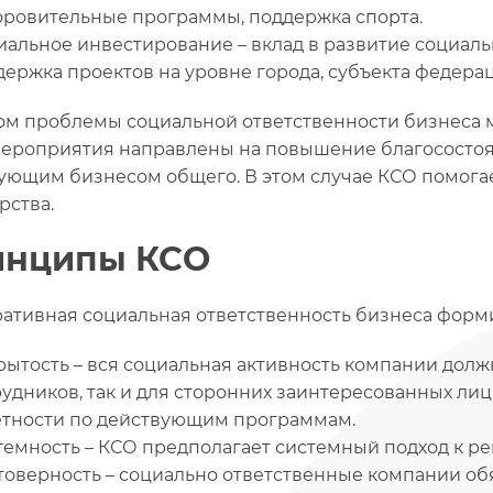
оровительные программы, поддержка спорта.
иальное инвестирование – вклад в развитие социаль
держка проектов на уровне города, субъекта федерац
ом проблемы социальной ответственности бизнеса м
мероприятия направлены на повышение благосостоян
ующим бизнесом общего. В этом случае КСО помогае
рства.
инципы КСО
ативная социальная ответственность бизнеса форм
рытость – вся социальная активность компании долж
рудников, так и для сторонних заинтересованных ли
етности по действующим программам.
темность – КСО предполагает системный подход к 
товерность – социально ответственные компании об