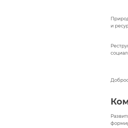
Приро
и ресу
Рестру
социал
Доброс
Ком
Развит
формир