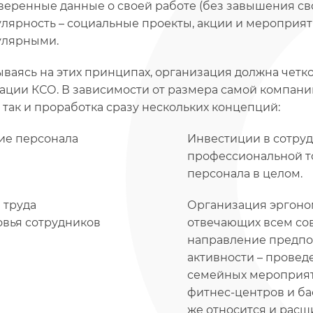
веренные данные о своей работе (без завышения св
улярность – социальные проекты, акции и мероприя
улярными.
ваясь на этих принципах, организация должна четк
ации КСО. В зависимости от размера самой компани
, так и проработка сразу нескольких концепций:
ие персонала
Инвестиции в сотрудн
профессиональной т
персонала в целом.
 труда
Организация эргоном
овья сотрудников
отвечающих всем со
направление предпол
активности – провед
семейных мероприят
фитнес-центров и ба
же относится и рас