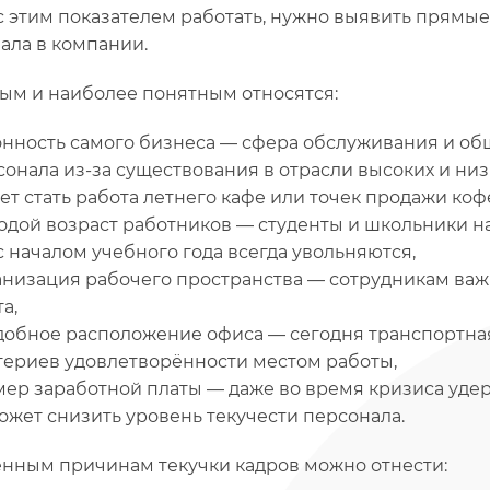
с этим показателем работать, нужно выявить прямы
ала в компании.
ым и наиболее понятным относятся:
онность самого бизнеса — сфера обслуживания и об
сонала из-за существования в отрасли высоких и ни
т стать работа летнего кафе или точек продажи кофе
одой возраст работников — студенты и школьники на
с началом учебного года всегда увольняются,
анизация рабочего пространства — сотрудникам ва
а,
добное расположение офиса — сегодня транспортная
териев удовлетворённости местом работы,
мер заработной платы — даже во время кризиса уде
ожет снизить уровень текучести персонала.
енным причинам текучки кадров можно отнести: