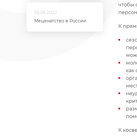
чтобы 
персон
05.06.2022
Меценатство в России
К прям
сез
пер
може
мол
как 
орг
мест
неу
кри
раз
пом
К косв