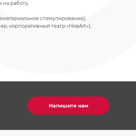
на работу,
ематериальное стимулирование),
р, корпоративный театр «НовArt»),
Напишите нам