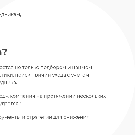
удникам,
а?
имается не только подбором и наймом
стики, поиск причин ухода с учетом
удника.
ард», компания на протяжении нескольких
 удается?
рументы и стратегии для снижения