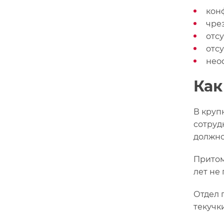
кон
чре
отсу
отс
нео
Как
В круп
сотруд
должно
Притом
лет не
Отдел 
текучки