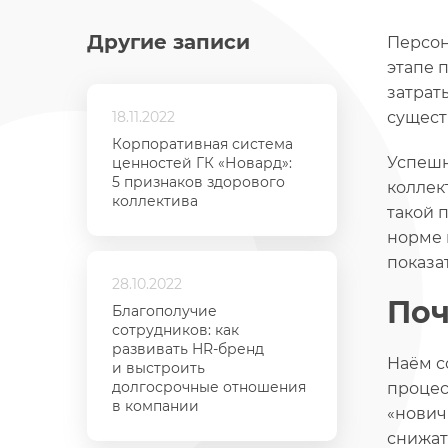
Другие записи
Персон
этапе 
затрат
18.11.2022
сущест
Корпоративная система
Успешн
ценностей ГК «Новард»:
5 признаков здорового
коллек
коллектива
такой 
норме 
показа
28.10.2022
Поч
Благополучие
сотрудников: как
развивать HR-бренд
Наём с
и выстроить
долгосрочные отношения
процес
в компании
«нович
снижат