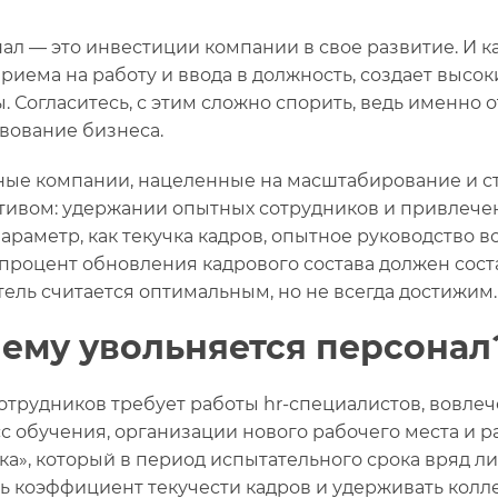
ал — это инвестиции компании в свое развитие. И к
приема на работу и ввода в должность, создает выс
ы. Согласитесь, с этим сложно спорить, ведь именно 
вование бизнеса.
ые компании, нацеленные на масштабирование и ста
тивом: удержании опытных сотрудников и привлече
параметр, как текучка кадров, опытное руководство в
процент обновления кадрового состава должен состав
тель считается оптимальным, но не всегда достижим.
ему увольняется персонал
отрудников требует работы hr-специалистов, вовле
с обучения, организации нового рабочего места и р
ка», который в период испытательного срока вряд ли 
ь коэффициент текучести кадров и удерживать коллек