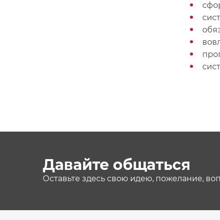
сфо
сис
обя
вов
про
сис
Давайте общаться
Оставьте здесь свою идею, пожелание, во