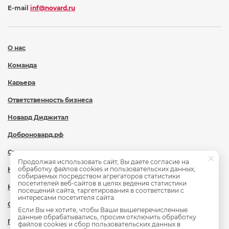
E-mail
inf@novard.ru
О нас
Команда
Карьера
Ответственность бизнеса
Новард Диджитал
Доброновард.рф
Статьи
Продолжая использовать сайт, Вы даете согласие на
обработку файлов cookies и пользовательских данных,
Новости
собираемых посредством агрегаторов статистики
посетителей веб-сайтов в целях ведения статистики
Контакты
посещений сайта, таргетирования в соответствии с
интересами посетителя сайта.
Охрана труда
Если Вы не хотите, чтобы Ваши вышеперечисленные
данные обрабатывались, просим отключить обработку
Политика обработки персональных данных
файлов cookies и сбор пользовательских данных в