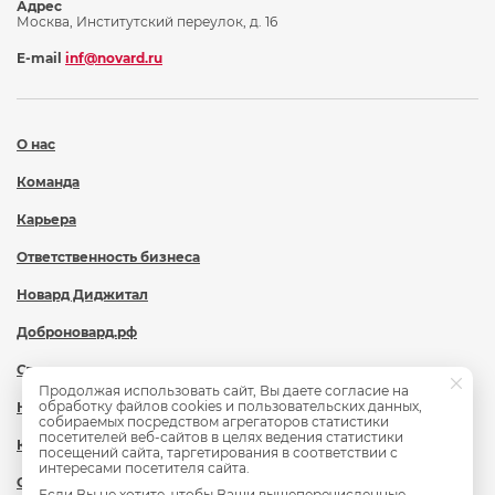
Адрес
Москва, Институтский переулок, д. 16
E-mail
inf@novard.ru
О нас
Команда
Карьера
Ответственность бизнеса
Новард Диджитал
Доброновард.рф
Статьи
Продолжая использовать сайт, Вы даете согласие на
обработку файлов cookies и пользовательских данных,
Новости
собираемых посредством агрегаторов статистики
посетителей веб-сайтов в целях ведения статистики
Контакты
посещений сайта, таргетирования в соответствии с
интересами посетителя сайта.
Охрана труда
Если Вы не хотите, чтобы Ваши вышеперечисленные