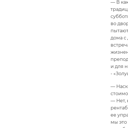
— В ка
традиц
суббот
во дво
пытают
дома с
встреч
жизнен
препод
и для 
- «Золу
— Наск
стоимо
— Нет,
рентаб
ее упр
мы это