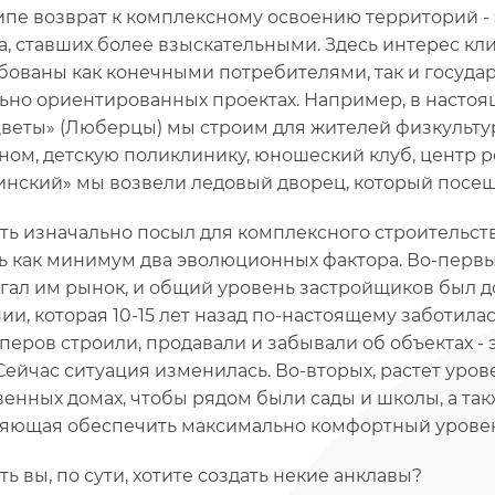
пе возврат к комплексному освоению территорий - 
а, ставших более взыскательными. Здесь интерес кли
бованы как конечными потребителями, так и государ
ьно ориентированных проектах. Например, в настоя
веты» (Люберцы) мы строим для жителей физкульту
ном, детскую поликлинику, юношеский клуб, центр ре
инский» мы возвели ледовый дворец, который посещ
сть изначально посыл для комплексного строительст
ь как минимум два эволюционных фактора. Во-первых
гал им рынок, и общий уровень застройщиков был до
ии, которая 10-15 лет назад по-настоящему заботила
перов строили, продавали и забывали об объектах -
 Сейчас ситуация изменилась. Во-вторых, растет уров
венных домах, чтобы рядом были сады и школы, а та
яющая обеспечить максимально комфортный уровен
ть вы, по сути, хотите создать некие анклавы?