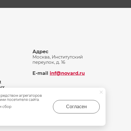
Адрес
Москва, Институтский
переулок, д. 16
E-mail
inf@novard.ru
и
ых
средством агрегаторов
ами посетителя сайта.
Согласен
и сбор