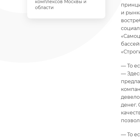
комплексов Москвы и
принци
области
и рынк
востре
социал
«Самоц
бассей
«Строг
— То е
— Здес
предла
компан
девело
денег.
качест
позвол
— То ес