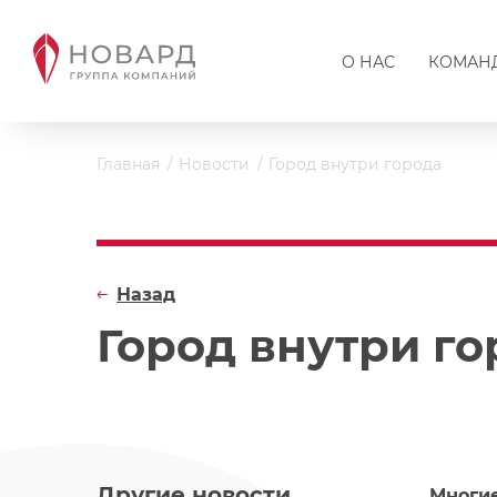
О НАС
КОМАН
Главная
Новости
Город внутри города
Назад
Город внутри го
Другие новости
Многие