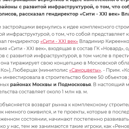
айоны с развитой инфраструктурой, о том, что с
лисов, рассказал гендиректор «Сити - XXI век» В
 застройщики вернулись к идее комплексного строи
ой инфраструктурой, о том, что собой представляет
зал гендиректор
«Сити - XXI век»
Владимир Киреенко
ия «Сити - XXI век», входящая в состав ГК «Новард»,
ов с развитой инфраструктурой, в том числе в прес
 она тиражирует свою концепцию в Московской обл
«Ко»), Люберцах (миниполис
«Самоцветы»
. - Прим. «
к» инвестировала в строительство более 50 объектов
чных
районах Москвы и Подмосковья
. В настоящий
льства составляет около 1 млн кв. м.
объясняется возврат рынка к комплексному строите
к немного оживился, и те проекты, которые в посл
женном состоянии, начинают постепенно развиватьс
ко у нас, тем же занимаются такие игроки, как «Ренов