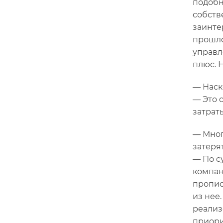
подобн
собств
заинте
прошло
управл
плюс. 
— Наск
— Это 
затрат
— Мног
затеря
— По с
компан
пропис
из нее
реализ
приори