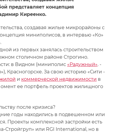
обой представляет концепция
ладимир Киреенко.
тельства, создавая жилые микрорайоны с
 концепция миниполисов, в интервью «Ко»
.
 одной из первых занялась строительством
тижном столичном районе Строгино.
асти: в Видном (миниполис
«Радужный»
. -
Ко»), Красногорске. За свою историю «Сити -
жилой
и
коммерческой недвижимости
в
 момент ее портфель проектов жилищного
льству после кризиса?
едние годы находились в подвешенном или
я. Проекты комплексной застройки есть
а-Стройгруп» или RGI International, но в