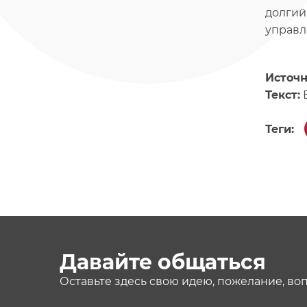
долгий
управл
Источ
Текст:
Теги:
Давайте общаться
Оставьте здесь свою идею, пожелание, во