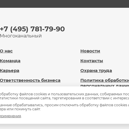
+7 (495) 781-79-90
Многоканальный
О нас
Новости
Команда
Контакты
Карьера
Охрана труда
Ответственность бизнеса
Политика обработк
персональных данн
Новард Диджитал
 обработку файлов cookies и пользовательских данных, собираемых по
Сведения об
статистики посещений сайта, таргетирования в соответствии с интерес
Доброновард.рф
образовательной
анные обрабатывались, просим отключить обработку файлов cookies 
организации
ра или покинуть сайт.
Статьи
 применения
.