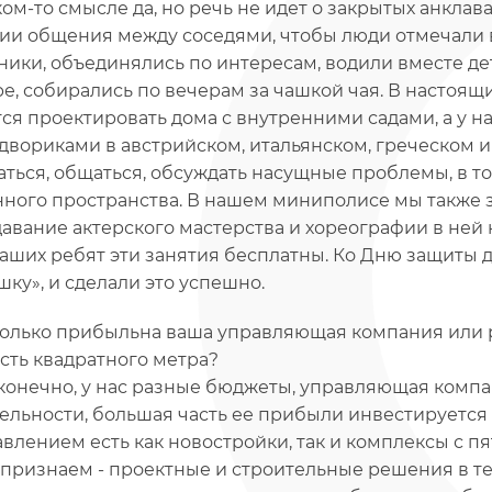
ком-то смысле да, но речь не идет о закрытых анкла
ии общения между соседями, чтобы люди отмечали 
ники, объединялись по интересам, водили вместе де
ре, собирались по вечерам за чашкой чая. В настоя
ся проектировать дома с внутренними садами, а у нас
 двориками в австрийском, итальянском, греческом и 
аться, общаться, обсуждать насущные проблемы, в т
ного пространства. В нашем миниполисе мы также з
авание актерского мастерства и хореографии в ней
наших ребят эти занятия бесплатны. Ко Дню защиты 
шку», и сделали это успешно.
олько прибыльна ваша управляющая компания или р
сть квадратного метра?
 конечно, у нас разные бюджеты, управляющая компа
ельности, большая часть ее прибыли инвестируется в
авлением есть как новостройки, так и комплексы с пя
 признаем - проектные и строительные решения в т