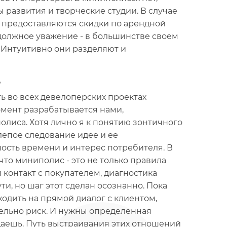
ы развития и творческие студии. В случае
 предоставляются скидки по арендной
 должное уважение - в большинстве своем
 Интуитивно они разделяют и
?
ть во всех девелоперских проектах
момент разрабатывается нами,
лиса. Хотя лично я к понятию зонтичного
лепое следование идее и ее
ность времени и интерес потребителя. В
что миниполис - это не только правила
 контакт с покупателем, диагностика
и, но шаг этот сделан осознанно. Пока
ходить на прямой диалог с клиентом,
ительно риск. И нужны определенная
одаешь. Путь выстраивания этих отношений