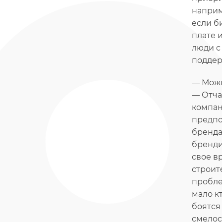
наприм
если б
плате 
люди с
поддер
— Можн
— Отча
компан
предпо
бренда
бренди
свое в
строит
пробле
мало к
боятся
смелос