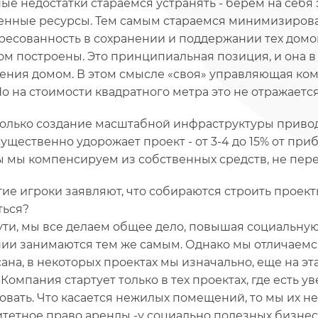
ые недостатки стараемся устранять - берем на себя
енные ресурсы. Тем самым стараемся минимизироват
ресованность в сохранении и поддержании тех домов
м построены. Это принципиальная позиция, и она в
ения домом. В этом смысле «своя» управляющая ком
Но на стоимости квадратного метра это не отражается
олько создание масштабной инфраструктуры привод
существенно удорожает проект - от 3-4 до 15% от пр
ы мы компенсируем из собственных средств, не пере
ие игроки заявляют, что собираются строить проект
ться?
ути, мы все делаем общее дело, повышая социальную 
ии занимаются тем же самым. Однако мы отличаемся 
ана, в некоторых проектах мы изначально, еще на эт
. Компания стартует только в тех проектах, где есть
овать. Что касается нежилых помещений, то мы их не 
тетное право аренды -у социально полезных бизнесо