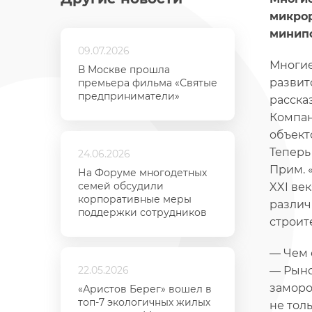
микрор
минипо
09.07.2026
Многие
В Москве прошла
развит
премьера фильма «Святые
предприниматели»
расска
Компан
объект
Теперь
24.06.2026
Прим. 
На Форуме многодетных
семей обсудили
XXI ве
корпоративные меры
разли
поддержки сотрудников
строите
— Чем 
22.05.2026
— Рыно
заморо
«Аристов Берег» вошел в
топ-7 экологичных жилых
не толь