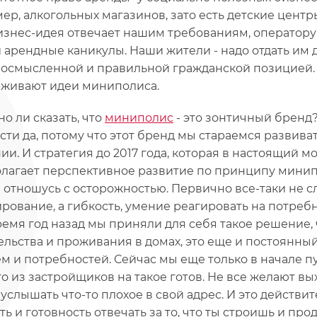
ер, алкогольных магазинов, зато есть детские центр
изнес-идея отвечает нашим требованиям, оператору
и арендные каникулы. Наши жители - надо отдать им
 осмысленной и правильной гражданской позицией.
живают идеи миниполиса.
о ли сказать, что
миниполис
- это зонтичный бренд
сти да, потому что этот бренд мы стараемся развива
ии. И стратегия до 2017 года, которая в настоящий 
лагает перспективное развитие по принципу минипо
 отношусь с осторожностью. Первично все-таки не с
рование, а гибкость, умение реагировать на потреб
ремя год назад мы приняли для себя такое решение, 
ельства и проживания в домах, это еще и постоянный
м и потребностей. Сейчас мы еще только в начале пут
то из застройщиков на такое готов. Не все желают вы
 услышать что-то плохое в свой адрес. И это действ
ть и готовность отвечать за то, что ты строишь и пр